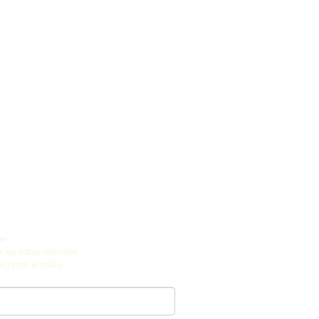
er
a na odber noviniek
íctvom e-mailu.