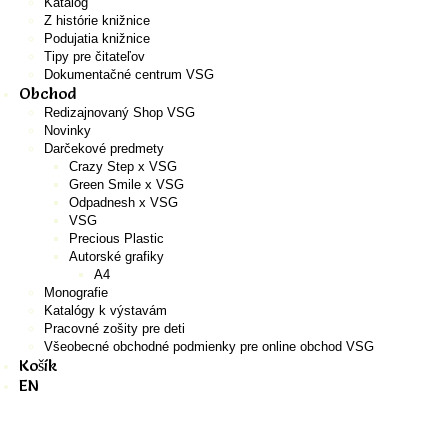
Katalóg
Z histórie knižnice
Podujatia knižnice
Tipy pre čitateľov
Dokumentačné centrum VSG
Obchod
Redizajnovaný Shop VSG
Novinky
Darčekové predmety
Crazy Step x VSG
Green Smile x VSG
Odpadnesh x VSG
VSG
Precious Plastic
Autorské grafiky
A4
Monografie
Katalógy k výstavám
Pracovné zošity pre deti
Všeobecné obchodné podmienky pre online obchod VSG
Košík
EN