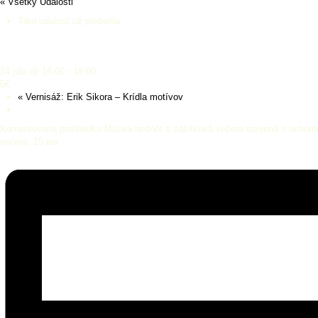
« Všetky Udalosti
Táto udalosť už prebehla.
66 hodín × VSG
24 júla @ 16:00
-
18:00
5€
«
Vernisáž: Erik Sikora – Krídla motívov
Komentovaná prehliadka Múzea hodnôt a zážitková večera spojená s ochutná
večera: 15 eur