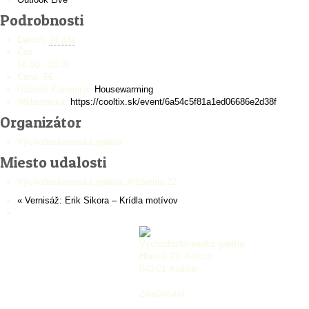
Podrobnosti
Dátum:
24 júla
Čas:
16:00 - 18:00
Cena:
5€
Udalosť Kategória:
Housewarming
Webstránka:
https://cooltix.sk/event/6a54c5f81a1ed06686e2d38f
Organizátor
Východoslovenská galéria
Miesto udalosti
Východoslovenská galéria, Alžbetina 22
«
Vernisáž: Erik Sikora – Krídla motívov
Východoslovenská galéria
Hlavná 27, Košice
040 01 Košice
Zriaďovateľ: