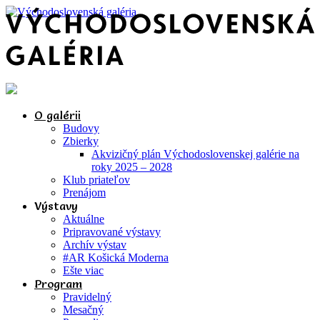
O galérii
Budovy
Zbierky
Akvizičný plán Východoslovenskej galérie na
roky 2025 – 2028
Klub priateľov
Prenájom
Výstavy
Aktuálne
Pripravované výstavy
Archív výstav
#AR Košická Moderna
Ešte viac
Program
Pravidelný
Mesačný