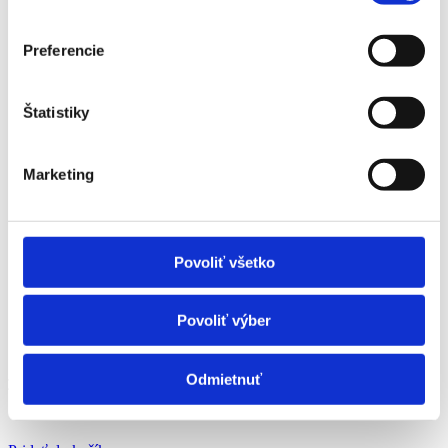
Preferencie
Štatistiky
Marketing
Povoliť všetko
Povoliť výber
Odmietnuť
Lesný interiér
15,00
€