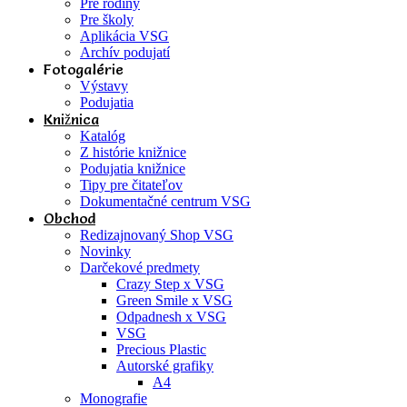
Pre rodiny
Pre školy
Aplikácia VSG
Archív podujatí
Fotogalérie
Výstavy
Podujatia
Knižnica
Katalóg
Z histórie knižnice
Podujatia knižnice
Tipy pre čitateľov
Dokumentačné centrum VSG
Obchod
Redizajnovaný Shop VSG
Novinky
Darčekové predmety
Crazy Step x VSG
Green Smile x VSG
Odpadnesh x VSG
VSG
Precious Plastic
Autorské grafiky
A4
Monografie