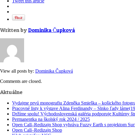
Tweet this article
Written by
Dominika Čupková
View all posts by:
Dominika Čupková
Comments are closed.
Aktuálne
Vydajme prvú monografiu Zdeněka Smieška – košického fotogr
Pracovné listy k výstave Alina Ferdinandy – Slnko ľady láme(1
Držíme spolu! Východoslovenská galéria podporuje Kultúrny štr
Permanentka na školský rok 2024 / 2025
Open Call–Redizajn Shop vyhráva Fuzzy Earth s projektom Surf
Open Call–Redizajn Shop