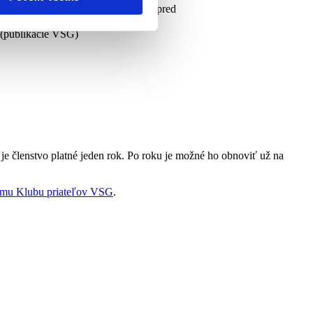
i, pozvánkami a ponukami kurzov vopred
ozvaných hostí
 (publikácie VSG)
je členstvo platné jeden rok. Po roku je možné ho obnoviť už na
amu Klubu priateľov VSG
.