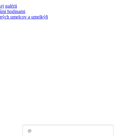
j galérii
cími hodinami
časných umelcov a umelkýň