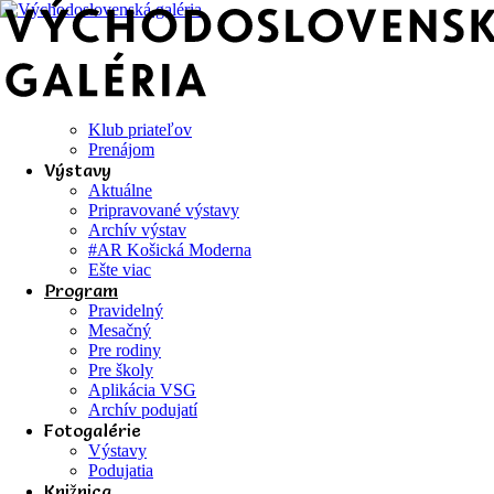
Klub priateľov
Prenájom
Výstavy
Aktuálne
Pripravované výstavy
Archív výstav
#AR Košická Moderna
Ešte viac
Program
Pravidelný
Mesačný
Pre rodiny
Pre školy
Aplikácia VSG
Archív podujatí
Fotogalérie
Výstavy
Podujatia
Knižnica