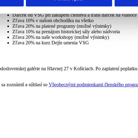
Zaradenie do špeciálneho newslettera pre patrónov s novinkam
Pozvánka na eventy a príležitostné kateringy, ktoré sú len pre p
Darček od VSG pri zakúpení členstva a ďalší darček na vianoce
Zľava 10% v našom obchodíku na všetko
Zľava 20% na platené programy (možné výnimky)
Zľava 10% na prenájom historickej sály alebo nádvoria
Zľava 20% na naše workshopy (možné výnimky)
Zľava 20% na kurz Dejín umenia VSG
slovenskej galérie na Hlavnej 27 v Košiciach. Po zaplatení poplatku 
sa zoznámil a súhlasí so
Všeobecnými podmienkami členského progr