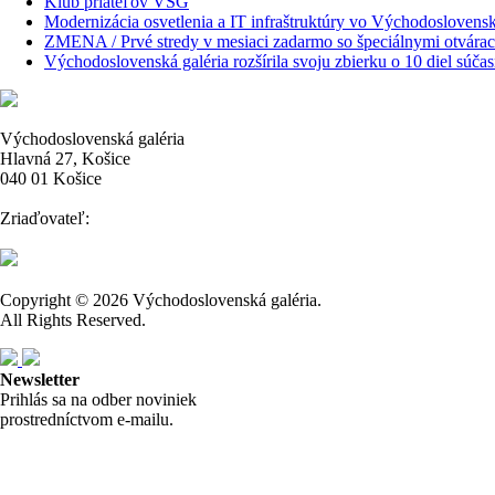
Klub priateľov VSG
Modernizácia osvetlenia a IT infraštruktúry vo Východoslovenske
ZMENA / Prvé stredy v mesiaci zadarmo so špeciálnymi otvára
Východoslovenská galéria rozšírila svoju zbierku o 10 diel sú
Východoslovenská galéria
Hlavná 27, Košice
040 01 Košice
Zriaďovateľ:
Copyright © 2026 Východoslovenská galéria.
All Rights Reserved.
Newsletter
Prihlás sa na odber noviniek
prostredníctvom e-mailu.