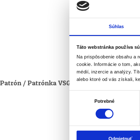
Súhlas
Táto webstránka používa sú
Na prispôsobenie obsahu a r
cookie. Informácie o tom, ak
médií, inzercie a analýzy. Tí
alebo ktoré od vás získali, ke
Patrón / Patrónka VSG — 200 € na rok
Výber
Potrebné
súhlasu
Odmietnuť