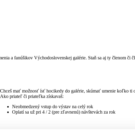
nia a fanúšikov Východoslovenskej galérie. Staň sa aj ty členom či č
Chceš mať možnosť ísť hocikedy do galérie, skúmať umenie koľko ti oči
Ako priateľ či priateľka získavaš:
Neobmedzený vstup do výstav na celý rok
Oplatí sa už pri 4 / 2 (pre zľavnenú) návštevách za rok