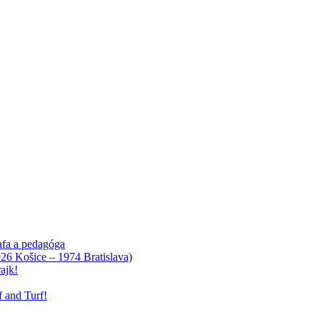
afa a pedagóga
926 Košice – 1974 Bratislava)
ajk!
 and Turf!