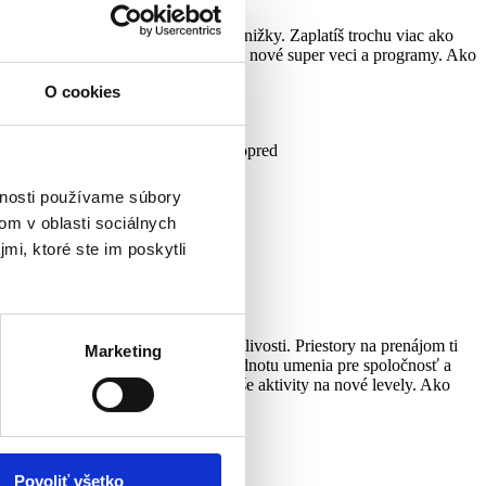
 o teba starajú, dostávaš výhody, knižky. Zaplatíš trochu viac ako
cť galéria ďalej prosperovať a tvoriť nové super veci a programy. Ako
O cookies
mi, pozvánkami a ponukami kurzov vopred
vnosti používame súbory
om v oblasti sociálnych
mi, ktoré ste im poskytli
alérii a dostane sa ti extra starostlivosti. Priestory na prenájom ti
Marketing
ch, možno si odtiaľ alebo veríš v hodnotu umenia pre spoločnosť a
m ako ty budeme môcť rozvíjať naše aktivity na nové levely. Ako
1
eti zdarma
Povoliť všetko