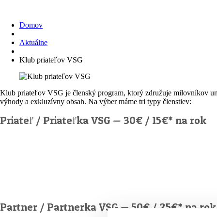
Domov
Aktuálne
Klub priateľov VSG
Klub priateľov VSG je členský program, ktorý združuje milovníkov ume
výhody a exkluzívny obsah. Na výber máme tri typy členstiev:
Priateľ / Priateľka VSG — 30€ / 15€* na rok
Partner / Partnerka VSG — 50€ / 25€* na rok