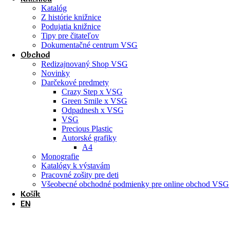
Katalóg
Z histórie knižnice
Podujatia knižnice
Tipy pre čitateľov
Dokumentačné centrum VSG
Obchod
Redizajnovaný Shop VSG
Novinky
Darčekové predmety
Crazy Step x VSG
Green Smile x VSG
Odpadnesh x VSG
VSG
Precious Plastic
Autorské grafiky
A4
Monografie
Katalógy k výstavám
Pracovné zošity pre deti
Všeobecné obchodné podmienky pre online obchod VSG
Košík
EN
Klub priateľov VSG