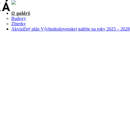
O galérii
Budovy
Zbierky
Akvizičný plán Východoslovenskej galérie na roky 2025 – 2028