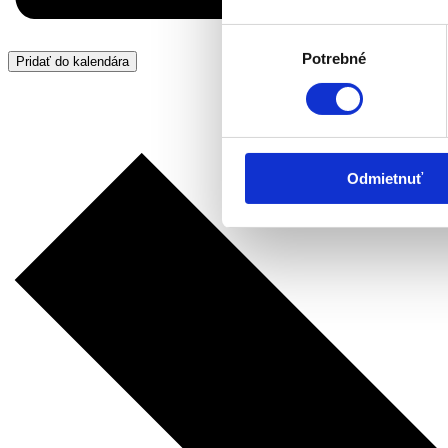
Výber
Potrebné
súhlasu
Pridať do kalendára
Odmietnuť