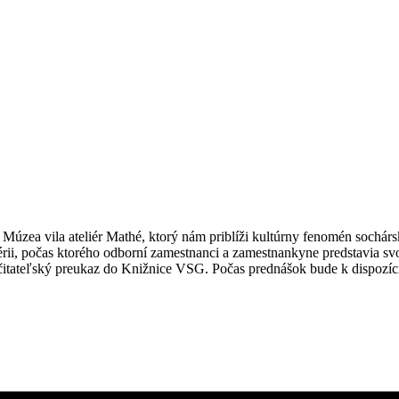
ympóziá v kove
úzea vila ateliér Mathé, ktorý nám priblíži kultúrny fenomén sochár
i, počas ktorého odborní zamestnanci a zamestnankyne predstavia svoj
 čitateľský preukaz do Knižnice VSG. Počas prednášok bude k dispozícií