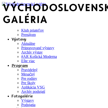
Klub priateľov
Prenájom
Výstavy
Aktuálne
Pripravované výstavy
Archív výstav
#AR Košická Moderna
Ešte viac
Program
Pravidelný
Mesačný
Pre rodiny
Pre školy
Aplikácia VSG
Archív podujatí
Fotogalérie
Výstavy
Podujatia