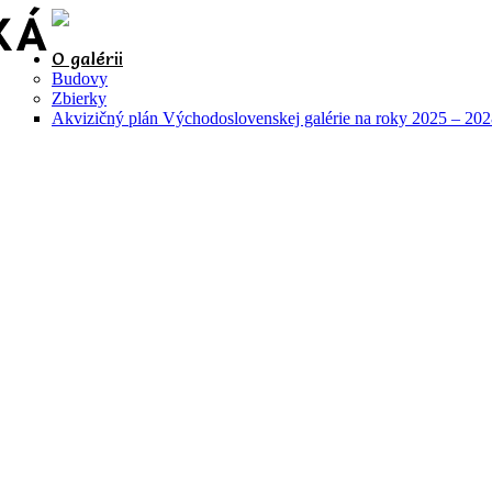
O galérii
Budovy
Zbierky
Akvizičný plán Východoslovenskej galérie na roky 2025 – 20