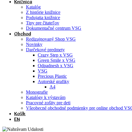
Knižnica
Katalóg
Z histórie knižnice
Podujatia knižnice
Tipy pre čitateľov
Dokumentačné centrum VSG
Obchod
Redizajnovaný Shop VSG
Novinky
Darčekové predmety
Crazy Step x VSG
Green Smile x VSG
Odpadnesh x VSG
VSG
Precious Plastic
Autorské grafiky
A4
Monografie
Katalógy k výstavám
Pracovné zošity pre deti
Všeobecné obchodné podmienky pre online obchod VS
Košík
EN