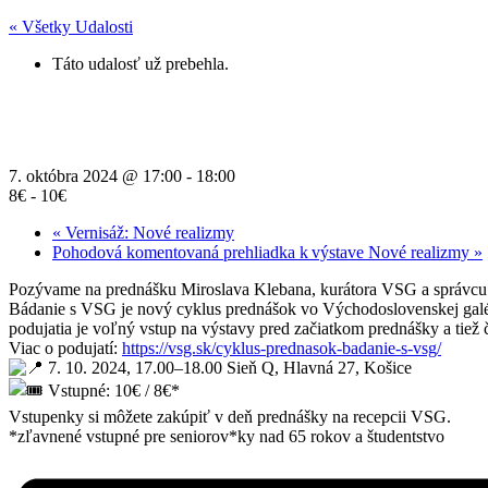
« Všetky Udalosti
Táto udalosť už prebehla.
Bádanie s VSG: Medzinárodné s
7. októbra 2024 @ 17:00
-
18:00
8€ - 10€
«
Vernisáž: Nové realizmy
Pohodová komentovaná prehliadka k výstave Nové realizmy
»
Pozývame na prednášku Miroslava Klebana, kurátora VSG a správcu M
Bádanie s VSG je nový cyklus prednášok vo Východoslovenskej galéri
podujatia je voľný vstup na výstavy pred začiatkom prednášky a tiež
Viac o podujatí:
https://vsg.sk/cyklus-prednasok-badanie-s-vsg/
7. 10. 2024, 17.00–18.00 Sieň Q, Hlavná 27, Košice
Vstupné: 10€ / 8€*
Vstupenky si môžete zakúpiť v deň prednášky na recepcii VSG.
*zľavnené vstupné pre seniorov*ky nad 65 rokov a študentstvo