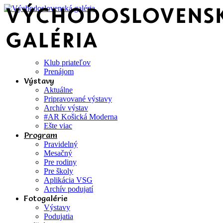
Klub priateľov
Prenájom
Výstavy
Aktuálne
Pripravované výstavy
Archív výstav
#AR Košická Moderna
Ešte viac
Program
Pravidelný
Mesačný
Pre rodiny
Pre školy
Aplikácia VSG
Archív podujatí
Fotogalérie
Výstavy
Podujatia