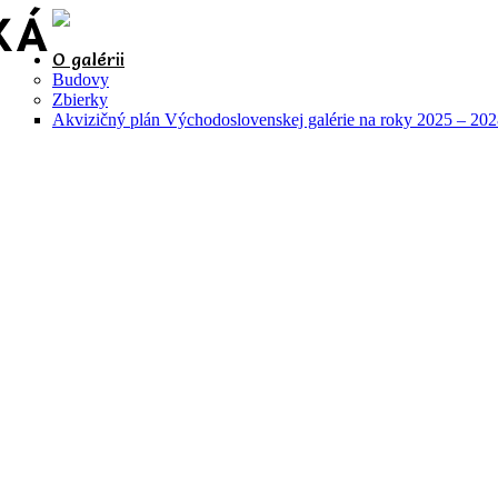
O galérii
Budovy
Zbierky
Akvizičný plán Východoslovenskej galérie na roky 2025 – 20