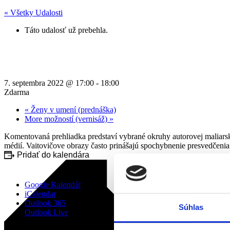
« Všetky Udalosti
Táto udalosť už prebehla.
Komentovaná prehliadka k výstav
7. septembra 2022 @ 17:00
-
18:00
Zdarma
«
Ženy v umení (prednáška)
More možností (vernisáž)
»
Komentovaná prehliadka predstaví vybrané okruhy autorovej maliarske
médií. Vaitovičove obrazy často prinášajú spochybnenie presvedčenia o
Pridať do kalendára
Google Kalendár
iCalendar
Outlook 365
Súhlas
Outlook Live