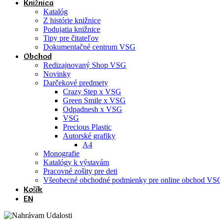
Knižnica
Katalóg
Z histórie knižnice
Podujatia knižnice
Tipy pre čitateľov
Dokumentačné centrum VSG
Obchod
Redizajnovaný Shop VSG
Novinky
Darčekové predmety
Crazy Step x VSG
Green Smile x VSG
Odpadnesh x VSG
VSG
Precious Plastic
Autorské grafiky
A4
Monografie
Katalógy k výstavám
Pracovné zošity pre deti
Všeobecné obchodné podmienky pre online obchod VS
Košík
EN