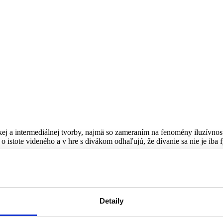
e Boris Vaitovič – Dva dé a pol
j a intermediálnej tvorby, najmä so zameraním na fenomény iluzívnost
 istote videného a v hre s divákom odhaľujú, že dívanie sa nie je iba 
Detaily