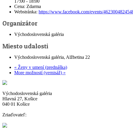
17:00 - 18:00
Cena:
Zdarma
Webstránka:
https://www.facebook.com/events/462300482454
Organizátor
Východoslovenská galéria
Miesto udalosti
Východoslovenská galéria, Alžbetina 22
«
Ženy v umení (prednáška)
More možností (vernisáž)
»
Východoslovenská galéria
Hlavná 27, Košice
040 01 Košice
Zriaďovateľ: