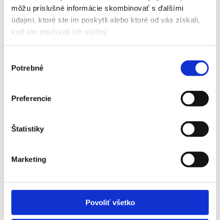
Pozývame Vás na komentovanú prehliadku výstavy Múzeum
môžu príslušné informácie skombinovať s ďalšími
hodnôt – Obrazová správa o Slovensku, ktorá sa uskutoční 17. 6.
2026 o 17.00 vo Východoslovenskej galérii na Alžbetinej 22 v
údajmi, ktoré ste im poskytli alebo ktoré od vás získali,
Košiciach.Vstupné: 5€
keď ste používali ich služby.
Výber
Potrebné
súhlasu
Preferencie
Štatistiky
Marketing
Pridať do kalendára
Povoliť všetko