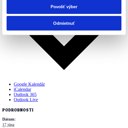
Povoliť výber
Odmietnuť
Google Kalendár
iCalendar
Outlook 365
Outlook Live
PODROBNOSTI
Dátum:
17 júna