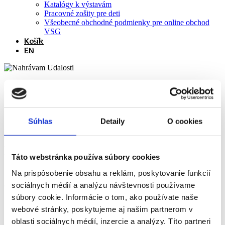
Katalógy k výstavám
Pracovné zošity pre deti
Všeobecné obchodné podmienky pre online obchod
VSG
Košík
EN
« Všetky Udalosti
Táto udalosť už prebehla.
Súhlas
Detaily
O cookies
Komentovaná prehliadka: Múzeum
hodnôt
Táto webstránka používa súbory cookies
Na prispôsobenie obsahu a reklám, poskytovanie funkcií
17 júna @ 17:00
-
18:00
5€
sociálnych médií a analýzu návštevnosti používame
súbory cookie. Informácie o tom, ako používate naše
«
Vernisáž: Múzeum hodnôt – Obrazová správa o Slovensku
webové stránky, poskytujeme aj našim partnerom v
Prednáška: Tomáš Slovinský – Cesty za hviezdami
»
oblasti sociálnych médií, inzercie a analýzy. Títo partneri