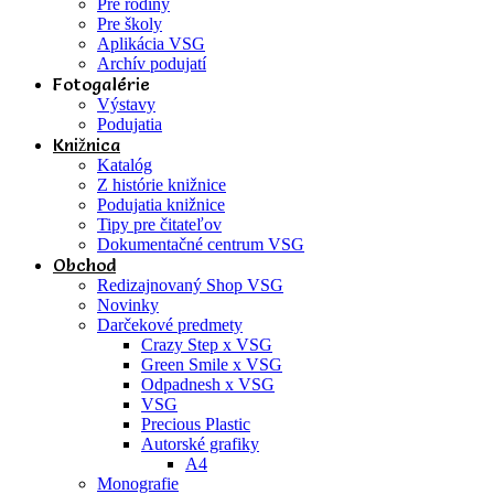
Pre rodiny
Pre školy
Aplikácia VSG
Archív podujatí
Fotogalérie
Výstavy
Podujatia
Knižnica
Katalóg
Z histórie knižnice
Podujatia knižnice
Tipy pre čitateľov
Dokumentačné centrum VSG
Obchod
Redizajnovaný Shop VSG
Novinky
Darčekové predmety
Crazy Step x VSG
Green Smile x VSG
Odpadnesh x VSG
VSG
Precious Plastic
Autorské grafiky
A4
Monografie