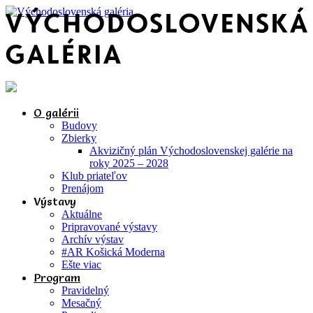
O galérii
Budovy
Zbierky
Akvizičný plán Východoslovenskej galérie na
roky 2025 – 2028
Klub priateľov
Prenájom
Výstavy
Aktuálne
Pripravované výstavy
Archív výstav
#AR Košická Moderna
Ešte viac
Program
Pravidelný
Mesačný