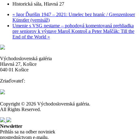
Historická sála, Hlavná 27
«
Igor Ďurišin 1947 – 2021: Umelec bez hraníc / Grenzenloser
Künstler (vernisáž)
Umenie s VSG nestarne – pohodová komentovaná prehliadka
pre seniorov k výstave Maroš Kontroš a Peter Maščák: Till the
End of the World
»
Východoslovenská galéria
Hlavná 27, Košice
040 01 Košice
Zriaďovateľ:
Copyright © 2026 Východoslovenská galéria.
All Rights Reserved.
Newsletter
Prihlás sa na odber noviniek
prostredníctvom e-mailu.