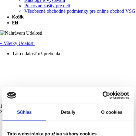
Katalógy k výstavám
Pracovné zošity pre deti
Všeobecné obchodné podmienky pre online obchod VSG
Košík
EN
« Všetky Udalosti
Táto udalosť už prebehla.
Prednáška Veroniky Szeghy-
Gayer pod názvom László Tost –
mešťanosta Košíc
17. mája 2023 @ 17:00
-
18:00
Zdarma
Súhlas
Detaily
O cookies
«
Igor Ďurišin 1947 – 2021: Umelec bez hraníc / Grenzenloser
Künstler (vernisáž)
Umenie s VSG nestarne – pohodová komentovaná prehliadka
Táto webstránka používa súbory cookies