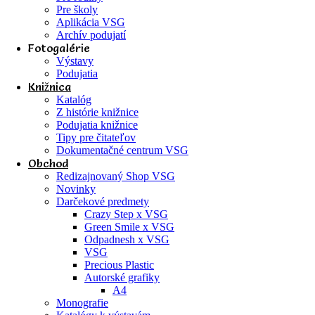
Pre školy
Aplikácia VSG
Archív podujatí
Fotogalérie
Výstavy
Podujatia
Knižnica
Katalóg
Z histórie knižnice
Podujatia knižnice
Tipy pre čitateľov
Dokumentačné centrum VSG
Obchod
Redizajnovaný Shop VSG
Novinky
Darčekové predmety
Crazy Step x VSG
Green Smile x VSG
Odpadnesh x VSG
VSG
Precious Plastic
Autorské grafiky
A4
Monografie