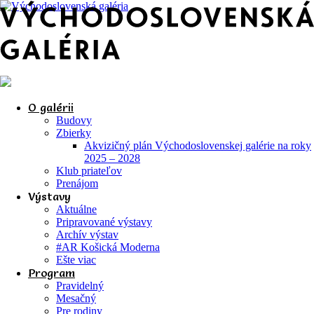
O galérii
Budovy
Zbierky
Akvizičný plán Východoslovenskej galérie na roky
2025 – 2028
Klub priateľov
Prenájom
Výstavy
Aktuálne
Pripravované výstavy
Archív výstav
#AR Košická Moderna
Ešte viac
Program
Pravidelný
Mesačný
Pre rodiny