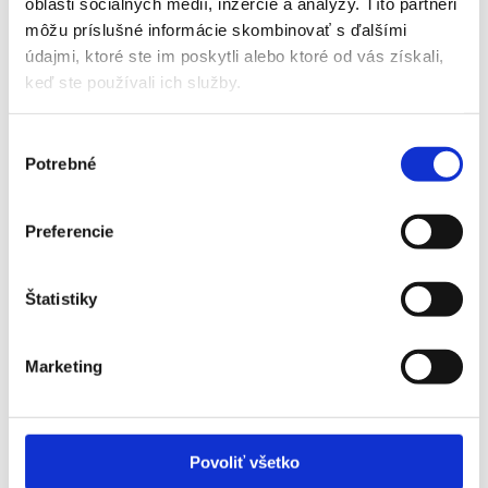
oblasti sociálnych médií, inzercie a analýzy. Títo partneri
môžu príslušné informácie skombinovať s ďalšími
údajmi, ktoré ste im poskytli alebo ktoré od vás získali,
keď ste používali ich služby.
Výber
Potrebné
súhlasu
Preferencie
Štatistiky
Marketing
Povoliť všetko