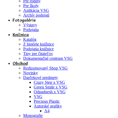
Pre rodiny
Pre školy
Aplikácia VSG
Archív podujatí
Fotogalérie
Výstavy
Podujatia
Knižnica
Katalóg
Z histórie knižnice
Podujatia knižnice
Tipy pre čitateľov
Dokumentačné centrum VSG
Obchod
Redizajnovaný Shop VSG
Novinky
Darčekové predmety
Crazy Step x VSG
Green Smile x VSG
Odpadnesh x VSG
VSG
Precious Plastic
Autorské grafiky
A4
Monografie