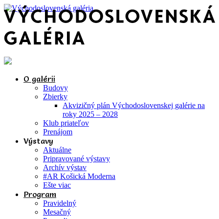
O galérii
Budovy
Zbierky
Akvizičný plán Východoslovenskej galérie na
roky 2025 – 2028
Klub priateľov
Prenájom
Výstavy
Aktuálne
Pripravované výstavy
Archív výstav
#AR Košická Moderna
Ešte viac
Program
Pravidelný
Mesačný