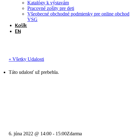
Katalógy k výstavám
Pracovné zošity pre deti
Všeobecné obchodné podmienky pre online obchod
VSG
Košík
EN
« Všetky Udalosti
Táto udalosť už prebehla.
Prezentácia talentov
podporených cez štipendijný
program z Podporného fondu
TVORBA
6. júna 2022 @ 14:00
-
15:00
Zdarma