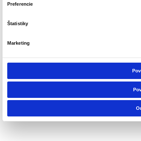
Preferencie
Štatistiky
Marketing
Pov
Pov
O