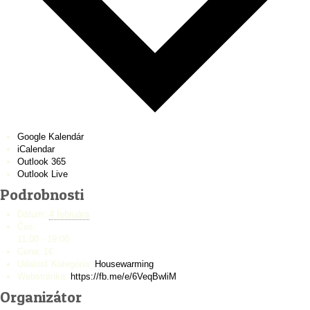
Google Kalendár
iCalendar
Outlook 365
Outlook Live
Podrobnosti
Dátum:
4 februára
Čas:
11:00 - 19:00
Cena:
1€
Udalosť Kategória:
Housewarming
Webstránka:
https://fb.me/e/6VeqBwliM
Organizátor