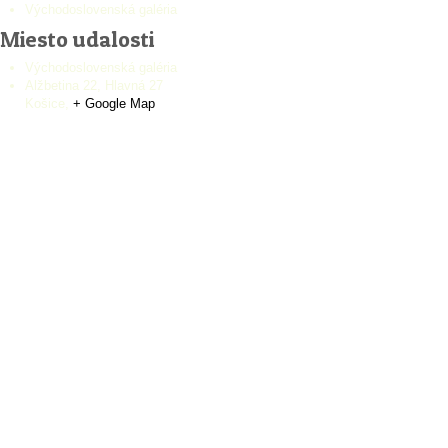
Východoslovenská galéria
Miesto udalosti
Východoslovenská galéria
Alžbetina 22, Hlavná 27
Košice
,
+ Google Map