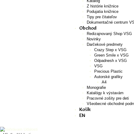
Katalóg
Z histórie knižnice
Podujatia knižnice
Tipy pre čitateľov
Dokumentačné centrum V
Obchod
Redizajnovaný Shop VSG
Novinky
Darčekové predmety
Crazy Step x VSG
Green Smile x VSG
Odpadnesh x VSG
VSG
Precious Plastic
Autorské grafiky
A4
Monografie
Katalógy k výstavám
Pracovné zošity pre deti
Všeobecné obchodné podm
Košík
EN