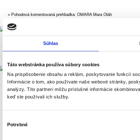
«
Pohodová komentovaná prehliadka: OMARA Mara Oláh
Kreatívny labyrint: Poklady z VSG
»
Východoslovenská galéria
Hlavná 27, Košice
Súhlas
040 01 Košice
Zriaďovateľ:
Táto webstránka používa súbory cookies
Na prispôsobenie obsahu a reklám, poskytovanie funkcií so
Copyright © 2026 Východoslovenská galéria.
Informácie o tom, ako používate naše webové stránky, posky
All Rights Reserved.
analýzy. Títo partneri môžu príslušné informácie skombinovať 
keď ste používali ich služby.
Výber
Potrebné
súhlasu