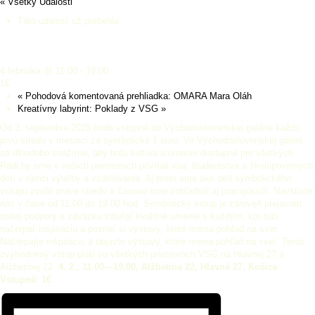
« Všetky Udalosti
Táto udalosť už prebehla.
Prvá streda v mesiaci za euro!
4 februára @ 11:00
-
19:00
1€
«
Pohodová komentovaná prehliadka: OMARA Mara Oláh
Kreatívny labyrint: Poklady z VSG
»
Od 3. septembra 2025 bude vstupné do Východoslovenskej galérie každú
prvú stredu v mesiaci za symbolické 1 euro. Vo Východoslovenskej galérii
sa dlhodobo snažíme, aby bola kultúra a umenie dostupné pre všetkých.
Radi by sme v našich priestoroch privítali viac študentstva a školopovinných
detí v rámci výučby a vzdelávania. Aj preto sme ako deň symbolického
vstupu zvolili práve stredu a časovo sme zohľadnili aj pracujúcich. Navštívte
nás v čase od 11.00 do 19.00 hod. Symbolický vstup je zároveň prejavom
našej podpory a záväzku zdieľať kvalitné umenie s každým, kto túži
načerpať inšpiráciu a pozrieť si výstavy, ktoré menia pohľad na svet.
Načerpajte inšpiráciu a objavte výstavy, ktoré menia pohľad na svet. Tento
zvýhodnený vstup platí vo všetkých priestoroch VSG na Hlavnej 27 a
Alžbetinej 22.
4
. 2., 11.00—19.00, Alžbetina 22, Hlavná 27, Košice
Vstupné: 1€