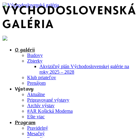
O galérii
Budovy
Zbierky
Akvizičný plán Východoslovenskej galérie na
roky 2025 – 2028
Klub priateľov
Prenájom
Výstavy
Aktuálne
Pripravované výstavy
Archív výstav
#AR Košická Moderna
Ešte viac
Program
Pravidelný
Mesačný