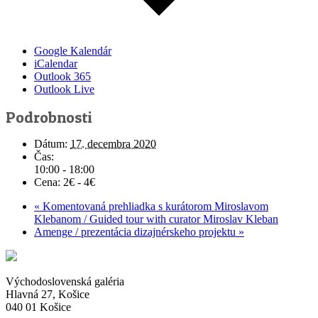
Google Kalendár
iCalendar
Outlook 365
Outlook Live
Podrobnosti
Dátum:
17. decembra 2020
Čas:
10:00 - 18:00
Cena:
2€ - 4€
«
Komentovaná prehliadka s kurátorom Miroslavom
Klebanom / Guided tour with curator Miroslav Kleban
Amenge / prezentácia dizajnérskeho projektu
»
Východoslovenská galéria
Hlavná 27, Košice
040 01 Košice