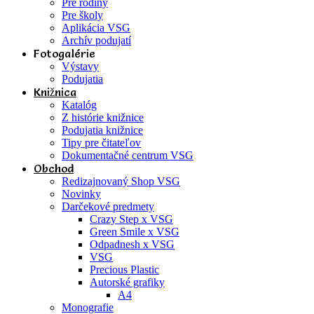
Pre rodiny
Pre školy
Aplikácia VSG
Archív podujatí
Fotogalérie
Výstavy
Podujatia
Knižnica
Katalóg
Z histórie knižnice
Podujatia knižnice
Tipy pre čitateľov
Dokumentačné centrum VSG
Obchod
Redizajnovaný Shop VSG
Novinky
Darčekové predmety
Crazy Step x VSG
Green Smile x VSG
Odpadnesh x VSG
VSG
Precious Plastic
Autorské grafiky
A4
Monografie