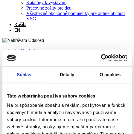
Katalógy k výstavám
Pracovné zošity pre deti
Všeobecné obchodné podmienky pre online obchod
VSG
Košík
EN
« Všetky Udalosti
Táto udalosť už prebehla.
Sprístupnenie výstavy Umením
Súhlas
Detaily
O cookies
a slovom / Exhibition Accessing
Through Art and Word
Táto webstránka používa súbory cookies
Na prispôsobenie obsahu a reklám, poskytovanie funkcií
sociálnych médií a analýzu návštevnosti používame
17. decembra 2020 @ 10:00
-
18:00
2€ - 4€
súbory cookie. Informácie o tom, ako používate naše
webové stránky, poskytujeme aj našim partnerom v
«
Komentovaná prehliadka s kurátorom Miroslavom
Klebanom / Guided tour with curator Miroslav Kleban
oblasti sociálnych médií, inzercie a analýzy. Títo partneri