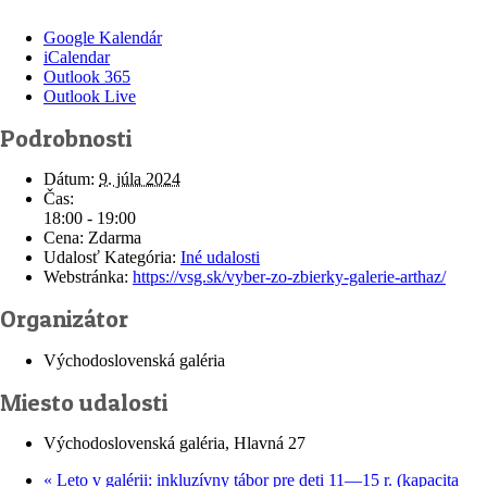
Google Kalendár
iCalendar
Outlook 365
Outlook Live
Podrobnosti
Dátum:
9. júla 2024
Čas:
18:00 - 19:00
Cena:
Zdarma
Udalosť Kategória:
Iné udalosti
Webstránka:
https://vsg.sk/vyber-zo-zbierky-galerie-arthaz/
Organizátor
Východoslovenská galéria
Miesto udalosti
Východoslovenská galéria, Hlavná 27
«
Leto v galérii: inkluzívny tábor pre deti 11—15 r. (kapacita