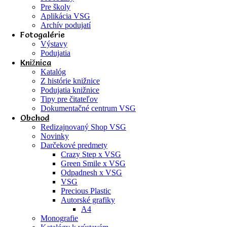
Pre školy
Aplikácia VSG
Archív podujatí
Fotogalérie
Výstavy
Podujatia
Knižnica
Katalóg
Z histórie knižnice
Podujatia knižnice
Tipy pre čitateľov
Dokumentačné centrum VSG
Obchod
Redizajnovaný Shop VSG
Novinky
Darčekové predmety
Crazy Step x VSG
Green Smile x VSG
Odpadnesh x VSG
VSG
Precious Plastic
Autorské grafiky
A4
Monografie