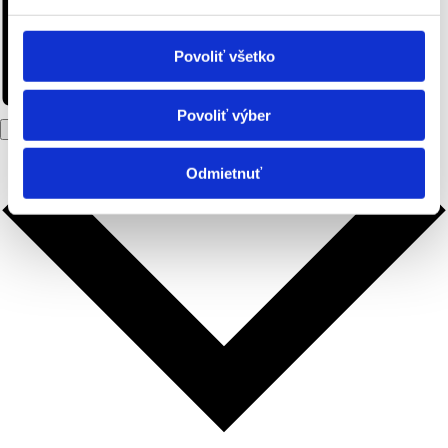
Povoliť všetko
Povoliť výber
Pridať do kalendára
Odmietnuť