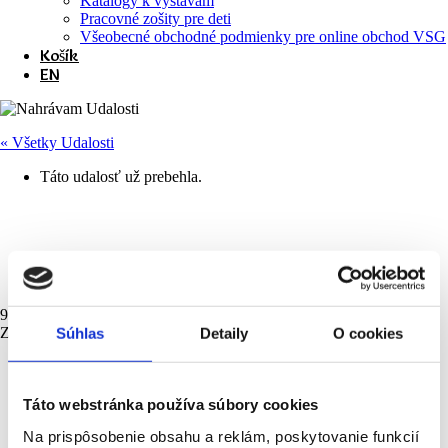
Katalógy k výstavám
Pracovné zošity pre deti
Všeobecné obchodné podmienky pre online obchod VSG
Košík
EN
« Všetky Udalosti
Táto udalosť už prebehla.
Vernisáž výstavy “Výber zo
zbierky ArtHáz”
9. júla 2024 @ 18:00
-
19:00
Zdarma
Súhlas
Detaily
O cookies
«
Leto v galérii: inkluzívny tábor pre deti 11—15 r. (kapacita
naplnená)
Letná podvečerná komentovaná prehliadka jasovským
Táto webstránka používa súbory cookies
opátstvom k expozícii Umením a slovom
»
Na prispôsobenie obsahu a reklám, poskytovanie funkcií