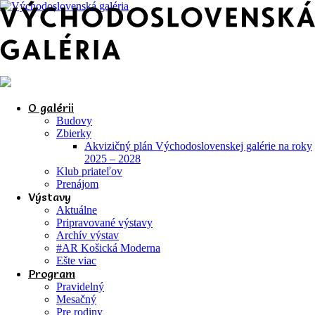
O galérii
Budovy
Zbierky
Akvizičný plán Východoslovenskej galérie na roky
2025 – 2028
Klub priateľov
Prenájom
Výstavy
Aktuálne
Pripravované výstavy
Archív výstav
#AR Košická Moderna
Ešte viac
Program
Pravidelný
Mesačný
Pre rodiny