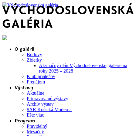
O galérii
Budovy
Zbierky
Akvizičný plán Východoslovenskej galérie na
roky 2025 – 2028
Klub priateľov
Prenájom
Výstavy
Aktuálne
Pripravované výstavy
Archív výstav
#AR Košická Moderna
Ešte viac
Program
Pravidelný
Mesačný