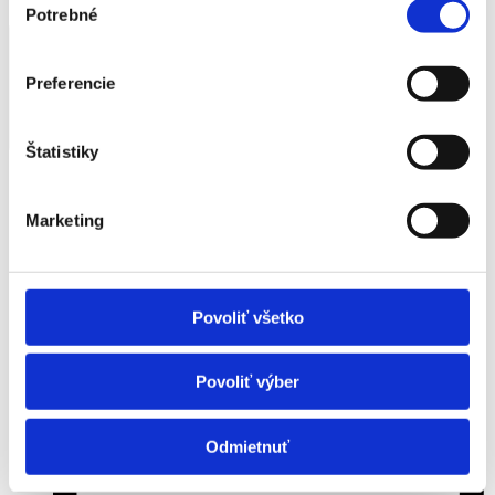
Potrebné
súhlasu
Preferencie
Mesiac
Štatistiky
Marketing
Povoliť všetko
Povoliť výber
Odmietnuť