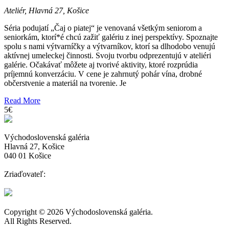
Ateliér, Hlavná 27, Košice
Séria podujatí „Čaj o piatej“ je venovaná všetkým seniorom a
seniorkám, ktorí*é chcú zažiť galériu z inej perspektívy. Spoznajte
spolu s nami výtvarníčky a výtvarníkov, ktorí sa dlhodobo venujú
aktívnej umeleckej činnosti. Svoju tvorbu odprezentujú v ateliéri
galérie. Očakávať môžete aj tvorivé aktivity, ktoré rozprúdia
príjemnú konverzáciu. V cene je zahrnutý pohár vína, drobné
občerstvenie a materiál na tvorenie. Je
Read More
5€
Východoslovenská galéria
Hlavná 27, Košice
040 01 Košice
Zriaďovateľ:
Copyright © 2026 Východoslovenská galéria.
All Rights Reserved.