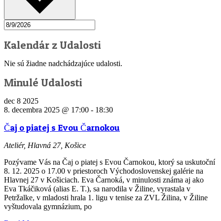
Kalendár z Udalosti
Nie sú žiadne nadchádzajúce udalosti.
Minulé Udalosti
dec
8
2025
8. decembra 2025 @ 17:00
-
18:30
Čaj o piatej s Evou Čarnokou
Ateliér, Hlavná 27, Košice
Pozývame Vás na Čaj o piatej s Evou Čarnokou, ktorý sa uskutoční
8. 12. 2025 o 17.00 v priestoroch Východoslovenskej galérie na
Hlavnej 27 v Košiciach. Eva Čarnoká, v minulosti známa aj ako
Eva Tkáčiková (alias E. T.), sa narodila v Žiline, vyrastala v
Petržalke, v mladosti hrala 1. ligu v tenise za ZVL Žilina, v Žiline
vyštudovala gymnázium, po