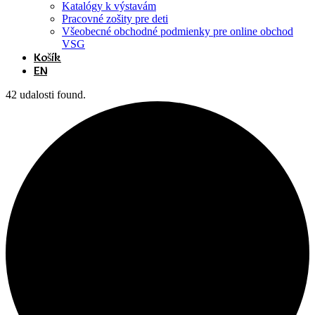
Katalógy k výstavám
Pracovné zošity pre deti
Všeobecné obchodné podmienky pre online obchod
VSG
Košík
EN
42 udalosti found.