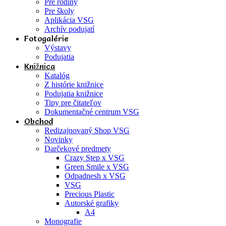
Pre rodiny
Pre školy
Aplikácia VSG
Archív podujatí
Fotogalérie
Výstavy
Podujatia
Knižnica
Katalóg
Z histórie knižnice
Podujatia knižnice
Tipy pre čitateľov
Dokumentačné centrum VSG
Obchod
Redizajnovaný Shop VSG
Novinky
Darčekové predmety
Crazy Step x VSG
Green Smile x VSG
Odpadnesh x VSG
VSG
Precious Plastic
Autorské grafiky
A4
Monografie