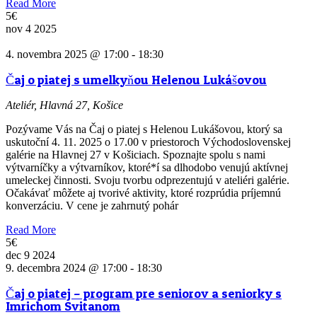
Read More
5€
nov
4
2025
4. novembra 2025 @ 17:00
-
18:30
Čaj o piatej s umelkyňou Helenou Lukášovou
Ateliér, Hlavná 27, Košice
Pozývame Vás na Čaj o piatej s Helenou Lukášovou, ktorý sa
uskutoční 4. 11. 2025 o 17.00 v priestoroch Východoslovenskej
galérie na Hlavnej 27 v Košiciach. Spoznajte spolu s nami
výtvarníčky a výtvarníkov, ktoré*í sa dlhodobo venujú aktívnej
umeleckej činnosti. Svoju tvorbu odprezentujú v ateliéri galérie.
Očakávať môžete aj tvorivé aktivity, ktoré rozprúdia príjemnú
konverzáciu. V cene je zahrnutý pohár
Read More
5€
dec
9
2024
9. decembra 2024 @ 17:00
-
18:30
Čaj o piatej – program pre seniorov a seniorky s
Imrichom Svitanom