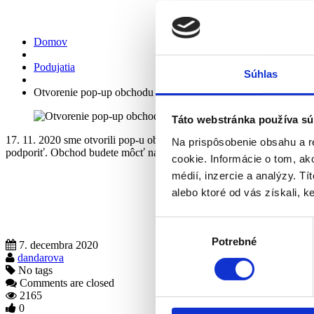
Otvorenie pop-up obchodu VSG
Domov
Podujatia
Súhlas
Otvorenie pop-up obchodu VSG
Táto webstránka používa sú
17. 11. 2020 sme otvorili pop-u obchod v priestore Zániku planéty n
Na prispôsobenie obsahu a r
podporiť. Obchod budete môcť navštíviť do konca februára.
cookie. Informácie o tom, ak
médií, inzercie a analýzy. Tí
alebo ktoré od vás získali, ke
Výber
Potrebné
súhlasu
7. decembra 2020
dandarova
No tags
Comments are closed
2165
0