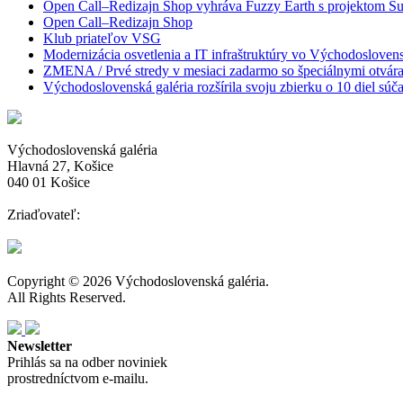
Open Call–Redizajn Shop vyhráva Fuzzy Earth s projektom Sur
Open Call–Redizajn Shop
Klub priateľov VSG
Modernizácia osvetlenia a IT infraštruktúry vo Východoslovensk
ZMENA / Prvé stredy v mesiaci zadarmo so špeciálnymi otvár
Východoslovenská galéria rozšírila svoju zbierku o 10 diel s
Východoslovenská galéria
Hlavná 27, Košice
040 01 Košice
Zriaďovateľ:
Copyright © 2026 Východoslovenská galéria.
All Rights Reserved.
Newsletter
Prihlás sa na odber noviniek
prostredníctvom e-mailu.