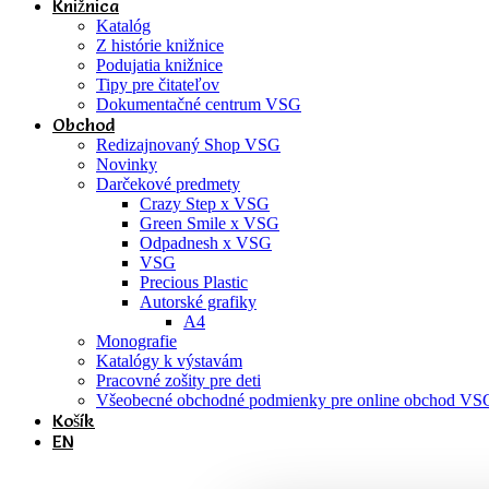
Knižnica
Katalóg
Z histórie knižnice
Podujatia knižnice
Tipy pre čitateľov
Dokumentačné centrum VSG
Obchod
Redizajnovaný Shop VSG
Novinky
Darčekové predmety
Crazy Step x VSG
Green Smile x VSG
Odpadnesh x VSG
VSG
Precious Plastic
Autorské grafiky
A4
Monografie
Katalógy k výstavám
Pracovné zošity pre deti
Všeobecné obchodné podmienky pre online obchod VS
Košík
EN