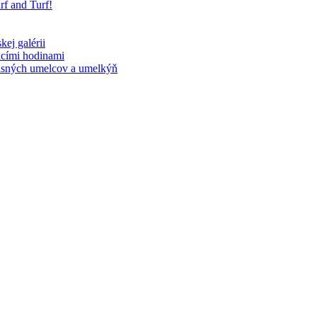
f and Turf!
ej galérii
acími hodinami
účasných umelcov a umelkýň