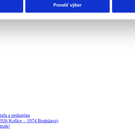
Povoliť výber
rafa a pedagóga
1926 Košice – 1974 Bratislava)
rajk!