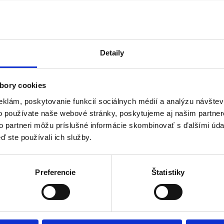
Detaily
bory cookies
a Hlavnej 27, v ktorom nájdete okrem našich publikácií a darčekových 
eklám, poskytovanie funkcií sociálnych médií a analýzu návšte
o používate naše webové stránky, poskytujeme aj našim partner
to partneri môžu príslušné informácie skombinovať s ďalšími údaj
ď ste používali ich služby.
Preferencie
Štatistiky