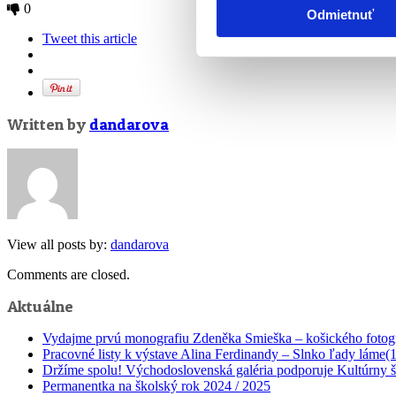
0
Odmietnuť
Tweet this article
Written by
dandarova
View all posts by:
dandarova
Comments are closed.
Aktuálne
Vydajme prvú monografiu Zdeněka Smieška – košického fotog
Pracovné listy k výstave Alina Ferdinandy – Slnko ľady láme(
Držíme spolu! Východoslovenská galéria podporuje Kultúrny št
Permanentka na školský rok 2024 / 2025