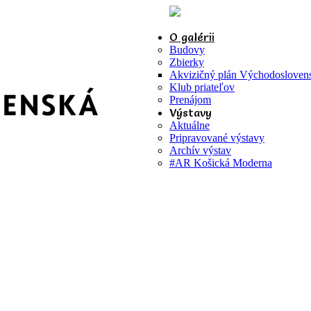
O galérii
Budovy
Zbierky
Akvizičný plán Východoslovensk
Klub priateľov
Prenájom
Výstavy
Aktuálne
Pripravované výstavy
Archív výstav
#AR Košická Moderna