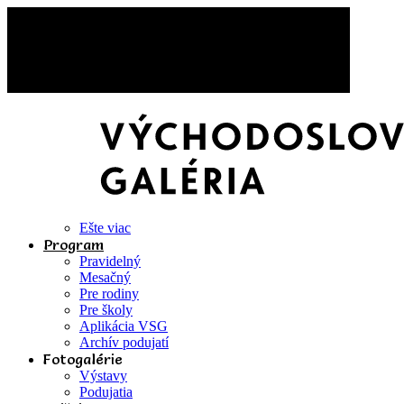
Ešte viac
Program
Pravidelný
Mesačný
Pre rodiny
Pre školy
Aplikácia VSG
Archív podujatí
Fotogalérie
Výstavy
Podujatia