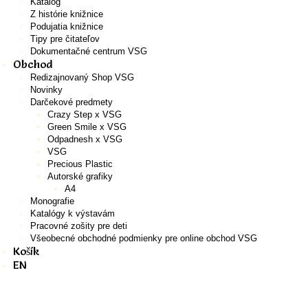
Katalóg
Z histórie knižnice
Podujatia knižnice
Tipy pre čitateľov
Dokumentačné centrum VSG
Obchod
Redizajnovaný Shop VSG
Novinky
Darčekové predmety
Crazy Step x VSG
Green Smile x VSG
Odpadnesh x VSG
VSG
Precious Plastic
Autorské grafiky
A4
Monografie
Katalógy k výstavám
Pracovné zošity pre deti
Všeobecné obchodné podmienky pre online obchod VSG
Košík
EN