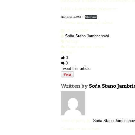
Janečková, kurátorka VSG a správkyňa 
Leták s kompletným programom:
Bádanie-s-VSG
Stiahnuť
* Zmena programu vyhradená
22. júla 2024
Soňa Stano Jambrichová
No tags
Comments are closed
3557
0
0
Tweet this article
Written by
Soňa Stano Jambri
View all posts by:
Soňa Stano Jambricho
Comments are closed.