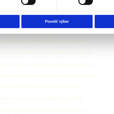
umel
odľa vášho výberu pre seniorov*ky nad 65 rokov a študentov*ky
ateľov VSG
.
Povoliť výber
ová, riaditeľka VSG a vizuálna umelkyňa
lnym) umením dôležitý, Nina Gažovičová, Aukčná spoločnosť
knihe, Katarína Nádaská, vedúca úseku odborných činností VSG
ho straty a hľadania, Katarína Nádaská, vedúca úseku odborných
e, Miroslav Kleban, kurátor VSG a správca Múzeum vila ateliér
rne centrum vo Važci, Zuzana Janečková, kurátorka VSG
 archívov v kontexte osobnej mytológie, Miroslav Kleban,
ér Mathé
vé zachránené umelecké prostredie na Slovensku, Zuzana