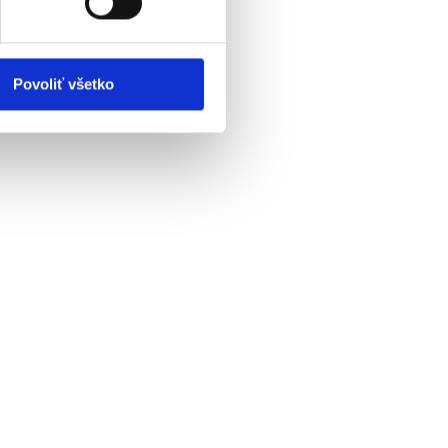
kýň
Povoliť všetko