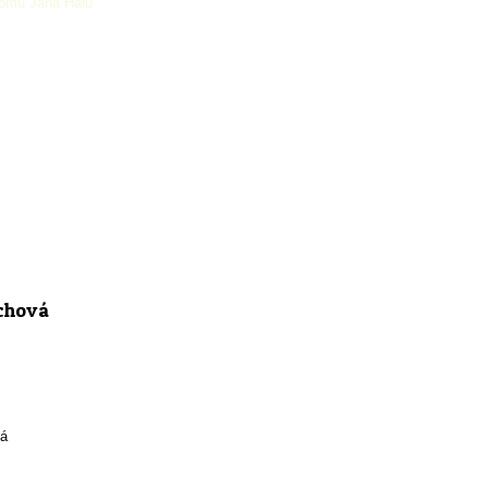
Domu Jána Hálu
chová
vá