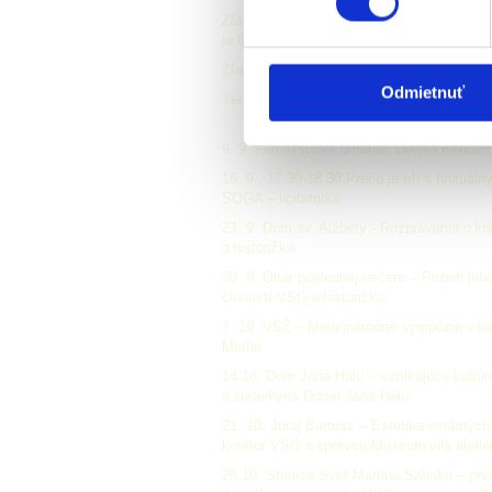
Zľavnená cena v rámci jednej prednášky p
je 8 € na osobu.
Zľava 10 % pre členov a členky
Klubu pri
Odmietnuť
Témy jednotlivých prednášok:
9. 9. Feministické umenie, Dorota Kender
16. 9., 17.30-18.30 Prečo je trh s (vizuá
SOGA – licitátorka
23. 9. Dóm sv. Alžbety - Rozprávanie o 
a historička
30. 9. Oltár poslednej večere – Príbeh je
činností VSG a historička
7. 10. VSŽ – Medzinárodné sympózia v kov
Mathé
14.10. Dom Jána Hálu - vznikajúce kultú
a správkyňa Domu Jána Hálu
21. 10. Juraj Bartusz – Estetika osobných
kurátor VSG a správca Múzeum vila ateli
28.10. Stanica Svet Martina Sabaku – pr