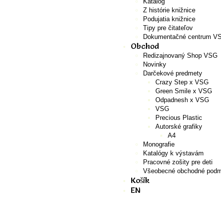
Katalóg
Z histórie knižnice
Podujatia knižnice
Tipy pre čitateľov
Dokumentačné centrum V
Obchod
Redizajnovaný Shop VSG
Novinky
Darčekové predmety
Crazy Step x VSG
Green Smile x VSG
Odpadnesh x VSG
VSG
Precious Plastic
Autorské grafiky
A4
Monografie
Katalógy k výstavám
Pracovné zošity pre deti
Všeobecné obchodné podm
Košík
EN