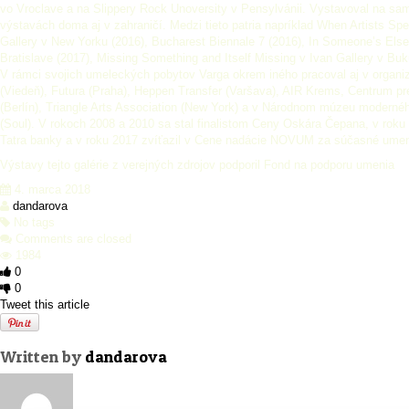
vo Vroclave a na Slippery Rock Unoversity v Pensylvánii. Vystavoval na sa
výstavách doma aj v zahraničí. Medzi tieto patria napríklad When Artists Spe
Gallery v New Yorku (2016), Bucharest Biennale 7 (2016), In Someone’s El
Bratislave (2017), Missing Something and Itself Missing v Ivan Gallery v Buk
V rámci svojich umeleckých pobytov Varga okrem iného pracoval aj v organ
(Viedeň), Futura (Praha), Heppen Transfer (Varšava), AIR Krems, Centrum pr
(Berlín), Triangle Arts Association (New York) a v Národnom múzeu modern
(Soul). V rokoch 2008 a 2010 sa stal finalistom Ceny Oskára Čepana, v rok
Tatra banky a v roku 2017 zvíťazil v Cene nadácie NOVUM za súčasné umen
Výstavy tejto galérie z verejných zdrojov podporil Fond na podporu umenia
4. marca 2018
dandarova
No tags
Comments are closed
1984
0
0
Tweet this article
Written by
dandarova