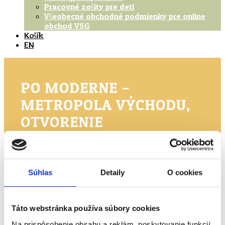
Pracovné zošity pre deti
Všeobecné obchodné podmienky pre online
obchod VSG
Košík
EN
PO MODERNE –
METROPOLA VÝCHODU,
OTVORENIE
Domov
Výstavy
Súhlas
Detaily
O cookies
Po moderne – Metropola východu, otvorenie
Táto webstránka používa súbory cookies
Na prispôsobenie obsahu a reklám, poskytovanie funkcií