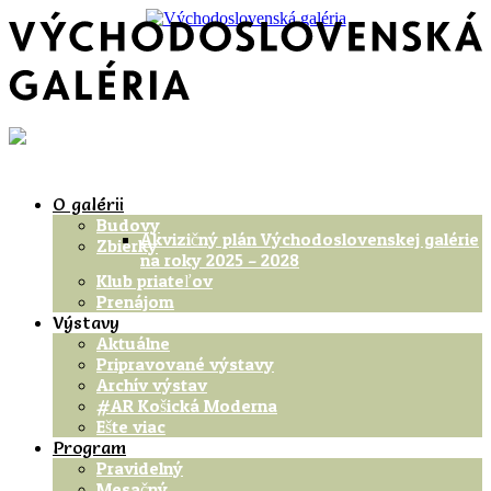
O galérii
Budovy
Akvizičný plán Východoslovenskej galérie
Zbierky
na roky 2025 – 2028
Klub priateľov
Prenájom
Výstavy
Aktuálne
Pripravované výstavy
Archív výstav
#AR Košická Moderna
Ešte viac
Program
Pravidelný
Mesačný