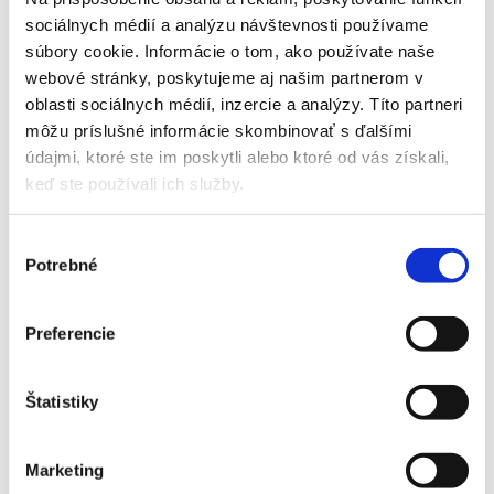
sociálnych médií a analýzu návštevnosti používame
súbory cookie. Informácie o tom, ako používate naše
webové stránky, poskytujeme aj našim partnerom v
otvorenie výstavy: 19. 12. 2017 o 18:00
oblasti sociálnych médií, inzercie a analýzy. Títo partneri
trvanie výstavy: 20. 12 . 2017 – 19. 5. 2018
kurátor: Peter Tajkov
môžu príslušné informácie skombinovať s ďalšími
Východoslovenská galéria, Hlavná 27
údajmi, ktoré ste im poskytli alebo ktoré od vás získali,
foto: Ondrej Rychnavský
keď ste používali ich služby.
Výber
Potrebné
súhlasu
Preferencie
Štatistiky
Marketing
19. decembra 2017