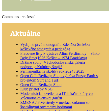
Comments are closed.
Aktuálne
Vydajme prvú monografiu Zdeněka Smieška –
košického fotografa a pedagóga
Pracovné listy k výstave Alina Ferdinandy – Slnko
ľady láme(1926 Košice – 1974 Bratislava)
Držíme spolu! Východoslovenská galéria
podporuje Kultúrny štrajk!
Permanentka na školský rok 2024 / 2025
Open Call–Redizajn Shop vyhráva Fuzzy Earth s
projektom Surf and Turf!
Open Call–Redizajn Shop
Klub priateľov VSG
Modernizácia osvetlenia a IT infraštruktúry vo
Východoslovenskej galérii
ZMENA / Prvé stredy v mesiaci zadarmo so
špeciálnymi otváracími hodinami