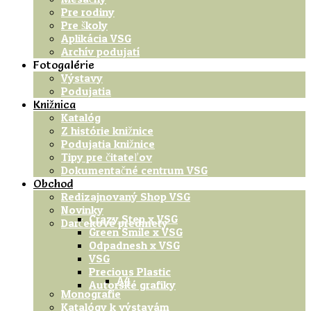
Pre rodiny
Pre školy
Aplikácia VSG
Archív podujatí
Fotogalérie
Výstavy
Podujatia
Knižnica
Katalóg
Z histórie knižnice
Podujatia knižnice
Tipy pre čitateľov
Dokumentačné centrum VSG
Obchod
Redizajnovaný Shop VSG
Novinky
Crazy Step x VSG
Darčekové predmety
Green Smile x VSG
Odpadnesh x VSG
VSG
Precious Plastic
A4
Autorské grafiky
Monografie
Katalógy k výstavám