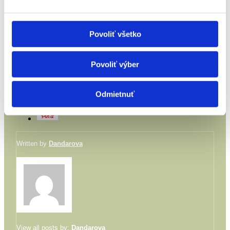
dandarova
No tags
Povoliť všetko
Comments are closed
1977
0
Povoliť výber
0
Tweet this article
Odmietnuť
Written by
Dandarova
View all posts by:
Dandarova