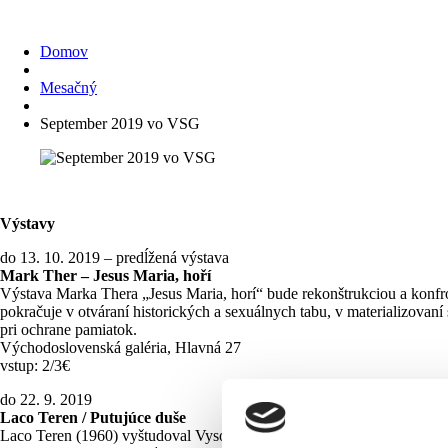
Domov
Mesačný
September 2019 vo VSG
Výstavy
do 13. 10. 2019 – predĺžená výstava
Mark Ther – Jesus Maria, hoří
Výstava Marka Thera „Jesus Maria, horí“ bude rekonštrukciou a konfro
pokračuje v otváraní historických a sexuálnych tabu, v materializovaní
pri ochrane pamiatok.
Východoslovenská galéria, Hlavná 27
vstup: 2/3€
do 22. 9. 2019
Laco Teren / Putujúce duše
Laco Teren (1960) vyštudoval Vysokú školu výtvarných umení v Bratis