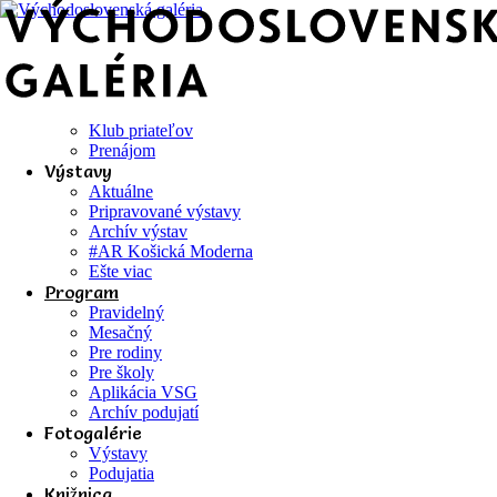
Klub priateľov
Prenájom
Výstavy
Aktuálne
Pripravované výstavy
Archív výstav
#AR Košická Moderna
Ešte viac
Program
Pravidelný
Mesačný
Pre rodiny
Pre školy
Aplikácia VSG
Archív podujatí
Fotogalérie
Výstavy
Podujatia
Knižnica