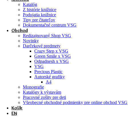
Katalóg
Z histórie knižnice
Podujatia knižnice
Tipy pre čitateľov
Dokumentačné centrum VSG
Obchod
Redizajnovaný Shop VSG
Novinky
Darčekové predmety
Crazy Step x VSG
Green Smile x VSG
Odpadnesh x VSG
VSG
Precious Plastic
Autorské grafiky
A4
Monografie
Katalógy k výstavám
Pracovné zošity pre deti
Všeobecné obchodné podmienky pre online obchod VSG
Košík
EN
September 2019 vo VSG