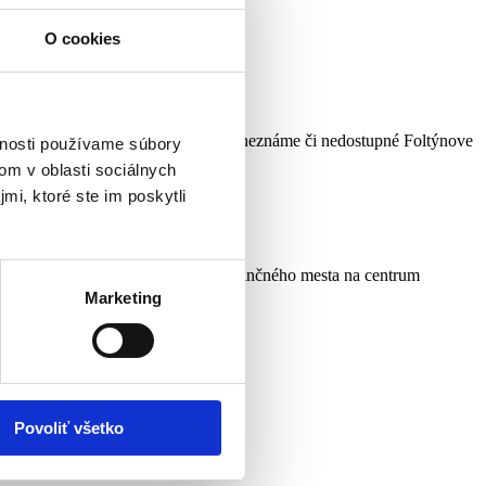
O cookies
ť, a to napríklad o niektoré predtým neznáme či nedostupné Foltýnove
vnosti používame súbory
om v oblasti sociálnych
mi, ktoré ste im poskytli
šice zmenili z hornouhorského provinčného mesta na centrum
Marketing
. Rodič je za dieťa zodpovedný.
Povoliť všetko