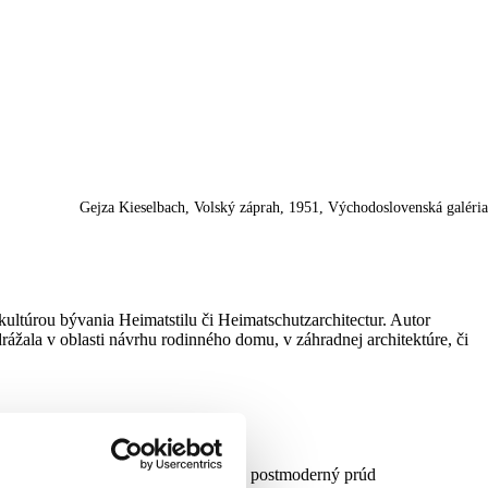
Gejza Kieselbach, Volský záprah, 1951, Východoslovenská galéria
ultúrou bývania Heimatstilu či Heimatschutzarchitectur. Autor
rážala v oblasti návrhu rodinného domu, v záhradnej architektúre, či
 medzi maliarov, ktorí nadviazali na postmoderný prúd