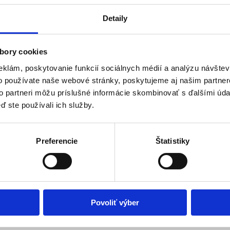
ach predstaví diela zo svojej najnovšej tvorby.
Detaily
strakcii
bory cookies
 čerpá z poznatkov brnianskeho projektu a zároveň sa ho snaží obohati
eklám, poskytovanie funkcií sociálnych médií a analýzu návšte
o používate naše webové stránky, poskytujeme aj našim partner
to partneri môžu príslušné informácie skombinovať s ďalšími údaj
ď ste používali ich služby.
ice medzi dvoma svetovými vojnami. Po udalostiach v roku 1918 sa Ko
arakter. Východoslovenská galéria, Hlavná 27
Preferencie
Štatistiky
vsg.sk
alebo telefonicky na: 0905615032 do 6.9.2019 (piatok do 14.00)
Povoliť výber