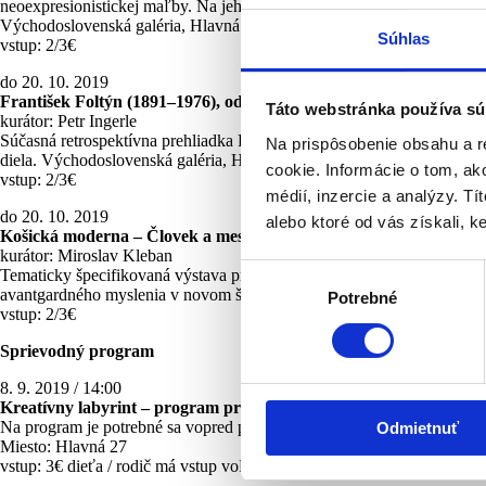
neoexpresionistickej maľby. Na jeho prvej samostatnej výstave v Košici
Východoslovenská galéria, Hlavná 27
Súhlas
vstup: 2/3€
do 20. 10. 2019
František Foltýn (1891–1976), od košickej moderny k pařížskej ab
Táto webstránka používa sú
kurátor: Petr Ingerle
Súčasná retrospektívna prehliadka Foltýnovej tvorby do značnej miery
Na prispôsobenie obsahu a r
diela. Východoslovenská galéria, Hlavná 27
cookie. Informácie o tom, ak
vstup: 2/3€
médií, inzercie a analýzy. Tí
do 20. 10. 2019
alebo ktoré od vás získali, ke
Košická moderna – Človek a mesto / sociálno-kritická vlna
kurátor: Miroslav Kleban
Výber
Tematicky špecifikovaná výstava približuje výtvarný obraz mesta Koš
avantgardného myslenia v novom štáte a ponechali si multikultúrny ch
Potrebné
súhlasu
vstup: 2/3€
Sprievodný program
8. 9. 2019 / 14:00
Kreatívny labyrint – program pre rodiny s deťmi
Na program je potrebné sa vopred prihlásiť e-mailom na:
filipiakova@
Odmietnuť
Miesto: Hlavná 27
vstup: 3€ dieťa / rodič má vstup voľný