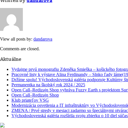
Written by
dandarova
View all posts by:
dandarova
Comments are closed.
Aktuálne
Vydajme prvú monografiu Zdeněka Smieška – košického fotogr
Pracovné listy k výstave Alina Ferdinandy – Slnko ľady láme(1
Držíme spolu! Východoslovenská galéria podporuje Kultúrny štr
Permanentka na školský rok 2024 / 2025
Open Call–Redizajn Shop vyhráva Fuzzy Earth s projektom Surf
Open Call–Redizajn Shop
Klub priateľov VSG
Modernizácia osvetlenia a IT infraštruktúry vo Východoslovenske
ZMENA / Prvé stredy v mesiaci zadarmo so špeciálnymi otvára
Východoslovenská galéria rozšírila svoju zbierku o 10 diel sú