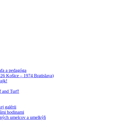
afa a pedagóga
926 Košice – 1974 Bratislava)
ajk!
 and Turf!
j galérii
cími hodinami
časných umelcov a umelkýň