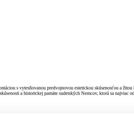
ntáciou s vytesňovanou predvojnovou estetickou skúsenosťou a žitou k
 skúsenosti a historickej pamäte sudetských Nemcov, ktorá sa najviac od
lave. Je výraznou osobnosťou generácie osemdesiatych rokov a radí sa