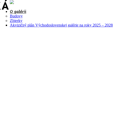
O galérii
Budovy
Zbierky
Akvizičný plán Východoslovenskej galérie na roky 2025 – 2028