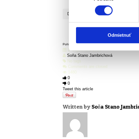
September 2023 v
Domov
Mesačný
September 2023 vo V
Odmietnuť
Pohľadnica s programom na September 2023
Stiah
1. septembra 2023
Soňa Stano Jambrichová
No tags
Comments are closed
1480
0
0
Tweet this article
Written by
Soňa Stano Jambri