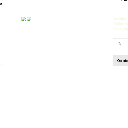
umel
vá
Newslett
Prihlás s
prostredn
Odob
ia.
Zásady 
Nastaven