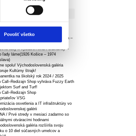
lne
Povoliť všetko
jme prvú monografiu Zdeněka Smieška –
ckého fotografa a pedagóga
ovné listy k výstave Alina Ferdinandy –
o ľady láme(1926 Košice – 1974
slava)
me spolu! Východoslovenská galéria
ruje Kultúrny štrajk!
anentka na školský rok 2024 / 2025
 Call–Redizajn Shop vyhráva Fuzzy Earth
ojektom Surf and Turf!
 Call–Redizajn Shop
 priateľov VSG
nizácia osvetlenia a IT infraštruktúry vo
odoslovenskej galérii
A / Prvé stredy v mesiaci zadarmo so
iálnymi otváracími hodinami
odoslovenská galéria rozšírila svoju
rku o 10 diel súčasných umelcov a