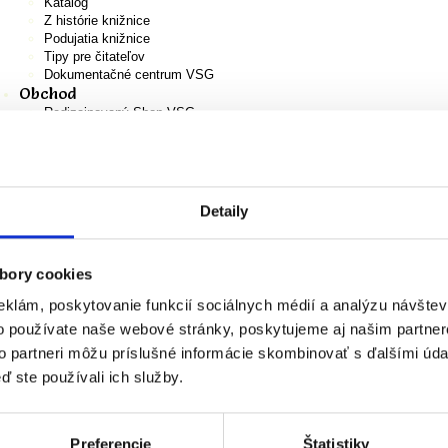
Katalóg
Z histórie knižnice
Podujatia knižnice
Tipy pre čitateľov
Dokumentačné centrum VSG
Obchod
Redizajnovaný Shop VSG
Novinky
Darčekové predmety
Crazy Step x VSG
Green Smile x VSG
Odpadnesh x VSG
Detaily
VSG
Precious Plastic
Autorské grafiky
bory cookies
A4
Monografie
eklám, poskytovanie funkcií sociálnych médií a analýzu návšte
Katalógy k výstavám
o používate naše webové stránky, poskytujeme aj našim partner
Pracovné zošity pre deti
Všeobecné obchodné podmienky pre online obchod VSG
to partneri môžu príslušné informácie skombinovať s ďalšími údaj
Košík
ď ste používali ich služby.
EN
Preferencie
Štatistiky