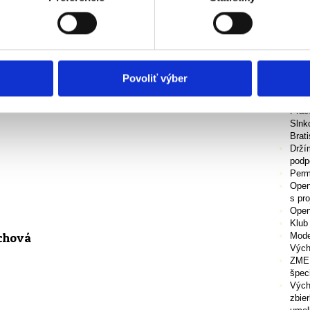
o VSG
SG
Aktuá
Povoliť výber
Vyda
koši
nuť
Prac
Slnk
Brati
Drží
podpo
Perm
Open
s pr
Open
Klub
chová
Moder
Vých
ZMEN
špec
Vých
zbie