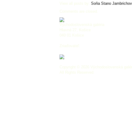
View all posts by:
Soňa Stano Jambricho
Comments are closed.
Východoslovenská galéria
Hlavná 27, Košice
040 01 Košice
Zriaďovateľ:
Copyright © 2026 Východoslovenská galér
All Rights Reserved.