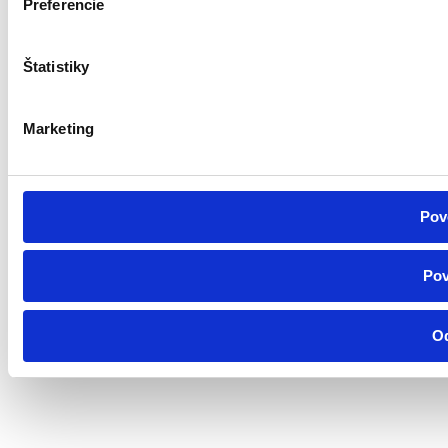
Preferencie
Štatistiky
Marketing
Pov
Pov
O