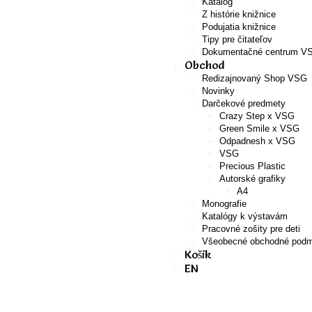
Katalóg
Z histórie knižnice
Podujatia knižnice
Tipy pre čitateľov
Dokumentačné centrum V
Obchod
Redizajnovaný Shop VSG
Novinky
Darčekové predmety
Crazy Step x VSG
Green Smile x VSG
Odpadnesh x VSG
VSG
Precious Plastic
Autorské grafiky
A4
Monografie
Katalógy k výstavám
Pracovné zošity pre deti
Všeobecné obchodné podm
Košík
EN