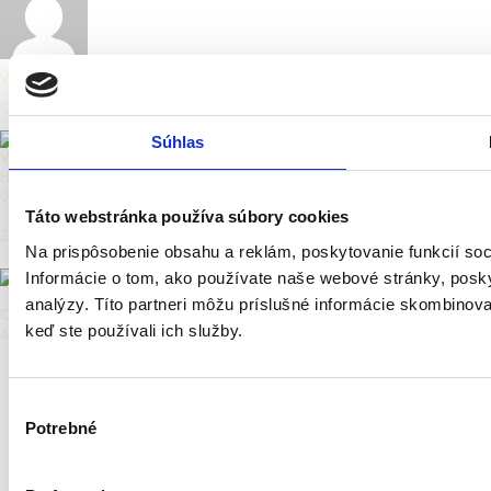
View all posts by:
dandarova
Comments are closed.
Súhlas
Východoslovenská galéria
Hlavná 27, Košice
040 01 Košice
Táto webstránka používa súbory cookies
Zriaďovateľ:
Na prispôsobenie obsahu a reklám, poskytovanie funkcií so
Informácie o tom, ako používate naše webové stránky, posky
analýzy. Títo partneri môžu príslušné informácie skombinovať 
Copyright © 2026 Východoslovenská galéria.
keď ste používali ich služby.
All Rights Reserved.
Výber
Potrebné
súhlasu