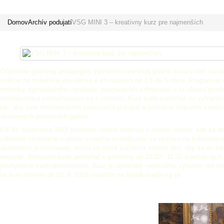
VSG MINI 3 – kreatívny kurz pre 
Domov
Archív podujatí
VSG MINI 3 – kreatívny kurz pre najmenších
Oddelenie galerijnej pedagogiky Východoslovenskej galérie spúšťa tretí ročn
rodičov na materskej dovolenke a ich ratolesti od 1,5 do 3 rokov. Program je
motoriky, symbolického myslenia, poznávacích schopností a to všetko pros
vzdelávania a zoznamovania sa s umením. Kurz bude prebiehať vo vybranýc
tak, aby sme návštevníkom zabezpečili pokojné a pohodlné strávenie kreatívn
výstavných priestoroch galérie.
Od 30. septembra 2019 prebehne sedem stretnutí v našom ateliéri, kde sa de
základné informácie o umení a rodičia si oddýchnu vo výstave na komentova
účastníkov je limitovaný, kurzu sa môže zúčastniť sedem detí, aby sa im le
venovať. Stretnutia budú prebiehať v pondelky od 10:00 - 11:30 a počas nich 
prichystané malé občerstvenie. Kurz je ukončený vernisážou výtvorov pre rodi
na kurz môžete do 10. 9. 2019 emailom na filipiakova@vsg.sk