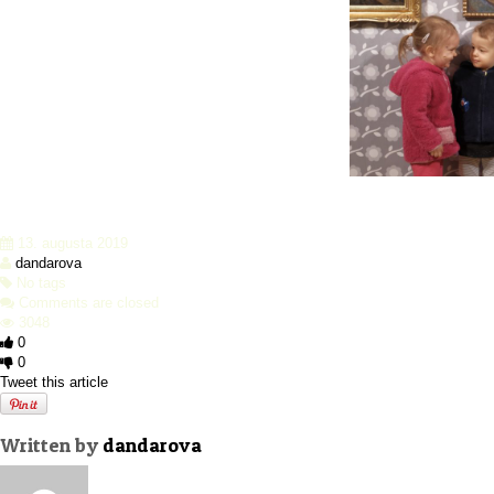
13. augusta 2019
dandarova
No tags
Comments are closed
3048
0
0
Tweet this article
Written by
dandarova