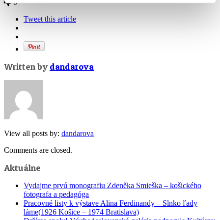
0
Tweet this article
Written by
dandarova
View all posts by:
dandarova
Comments are closed.
Aktuálne
Vydajme prvú monografiu Zdeněka Smieška – košického
fotografa a pedagóga
Pracovné listy k výstave Alina Ferdinandy – Slnko ľady
láme(1926 Košice – 1974 Bratislava)