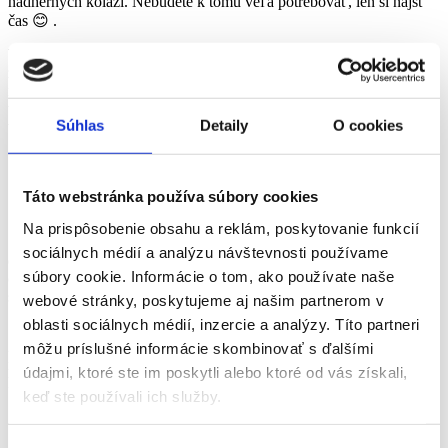
nádherných koláží. Nebudete k tomu veľa potrebovať, len si nájsť
čas 😊 .
Už od malička sme fascinovaní všetkým navôkol nás, obzvlášť
zvieratkami. Nám sa páčia ja tie najmenšie, lebo môžu byť
neuveriteľne farebné, majú mnoho nôh, tykadlá a sú
veľmi húževnaté. Hovoríme o chrobáčikoch, ktoré si spoločne
Súhlas
Detaily
O cookies
vytvoríme. Nebude to nič náročné, tak smelo do toho!
Táto webstránka používa súbory cookies
Na prispôsobenie obsahu a reklám, poskytovanie funkcií
1. Prvá fáza pozostáva z prípravy materiálu. Vystrihneme rôzne
sociálnych médií a analýzu návštevnosti používame
drobné geometrické tvary z farebných papierov alebo čohokoľvek,
súbory cookie. Informácie o tom, ako používate naše
čo doma nájdeme. My sa radi zabávame s machovou gumou,
svojimi vlastnosťami ( je mäkká) nám ponúka množstvo podnetov.
webové stránky, poskytujeme aj našim partnerom v
oblasti sociálnych médií, inzercie a analýzy. Títo partneri
2. Dovoľme strihať aj najmenším členom tvorivého tímu,
môžu príslušné informácie skombinovať s ďalšími
nezabudnime na kruhy, tie sa často hodia. Ak nemáme doma
údajmi, ktoré ste im poskytli alebo ktoré od vás získali,
kružidlo, stačí ak obkreslíme vrchnák z tyčinkového lepidla.
keď ste používali ich služby.