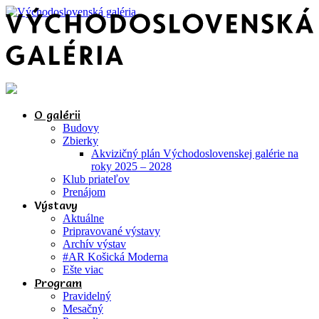
O galérii
Budovy
Zbierky
Akvizičný plán Východoslovenskej galérie na
roky 2025 – 2028
Klub priateľov
Prenájom
Výstavy
Aktuálne
Pripravované výstavy
Archív výstav
#AR Košická Moderna
Ešte viac
Program
Pravidelný
Mesačný