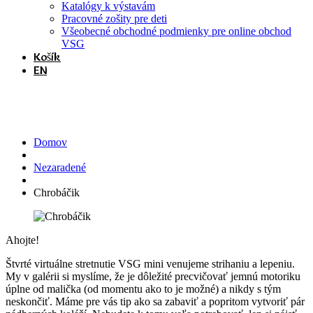
Katalógy k výstavám
Pracovné zošity pre deti
Všeobecné obchodné podmienky pre online obchod
VSG
Košík
EN
Chrobáčik
Domov
Nezaradené
Chrobáčik
Ahojte!
Štvrté virtuálne stretnutie VSG mini venujeme strihaniu a lepeniu.
My v galérii si myslíme, že je dôležité precvičovať jemnú motoriku
úplne od malička (od momentu ako to je možné) a nikdy s tým
neskončiť. Máme pre vás tip ako sa zabaviť a popritom vytvoriť pár