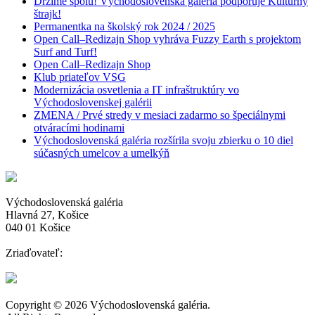
Držíme spolu! Východoslovenská galéria podporuje Kultúrny
štrajk!
Permanentka na školský rok 2024 / 2025
Open Call–Redizajn Shop vyhráva Fuzzy Earth s projektom
Surf and Turf!
Open Call–Redizajn Shop
Klub priateľov VSG
Modernizácia osvetlenia a IT infraštruktúry vo
Východoslovenskej galérii
ZMENA / Prvé stredy v mesiaci zadarmo so špeciálnymi
otváracími hodinami
Východoslovenská galéria rozšírila svoju zbierku o 10 diel
súčasných umelcov a umelkýň
Východoslovenská galéria
Hlavná 27, Košice
040 01 Košice
Zriaďovateľ:
Copyright © 2026 Východoslovenská galéria.