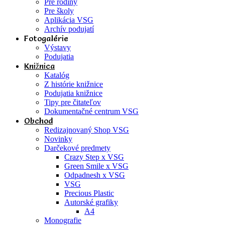
Pre rodiny
Pre školy
Aplikácia VSG
Archív podujatí
Fotogalérie
Výstavy
Podujatia
Knižnica
Katalóg
Z histórie knižnice
Podujatia knižnice
Tipy pre čitateľov
Dokumentačné centrum VSG
Obchod
Redizajnovaný Shop VSG
Novinky
Darčekové predmety
Crazy Step x VSG
Green Smile x VSG
Odpadnesh x VSG
VSG
Precious Plastic
Autorské grafiky
A4
Monografie