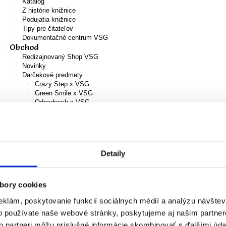
Katalóg
Z histórie knižnice
Podujatia knižnice
Tipy pre čitateľov
Dokumentačné centrum VSG
Obchod
Redizajnovaný Shop VSG
Novinky
Darčekové predmety
Crazy Step x VSG
Green Smile x VSG
Odpadnesh x VSG
VSG
Precious Plastic
Autorské grafiky
A4
Monografie
Detaily
Katalógy k výstavám
Pracovné zošity pre deti
Všeobecné obchodné podmienky pre online obchod VSG
Košík
bory cookies
EN
eklám, poskytovanie funkcií sociálnych médií a analýzu návšte
o používate naše webové stránky, poskytujeme aj našim partner
to partneri môžu príslušné informácie skombinovať s ďalšími údaj