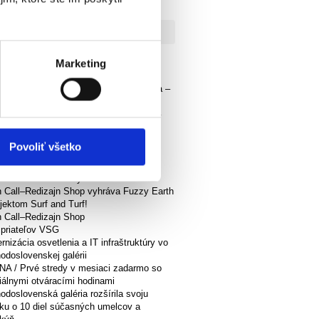
Marketing
lne
jme prvú monografiu Zdeněka Smieška –
ckého fotografa a pedagóga
ovné listy k výstave Alina Ferdinandy –
o ľady láme(1926 Košice – 1974
slava)
Povoliť všetko
me spolu! Východoslovenská galéria
ruje Kultúrny štrajk!
anentka na školský rok 2024 / 2025
 Call–Redizajn Shop vyhráva Fuzzy Earth
ojektom Surf and Turf!
 Call–Redizajn Shop
 priateľov VSG
nizácia osvetlenia a IT infraštruktúry vo
odoslovenskej galérii
A / Prvé stredy v mesiaci zadarmo so
iálnymi otváracími hodinami
odoslovenská galéria rozšírila svoju
rku o 10 diel súčasných umelcov a