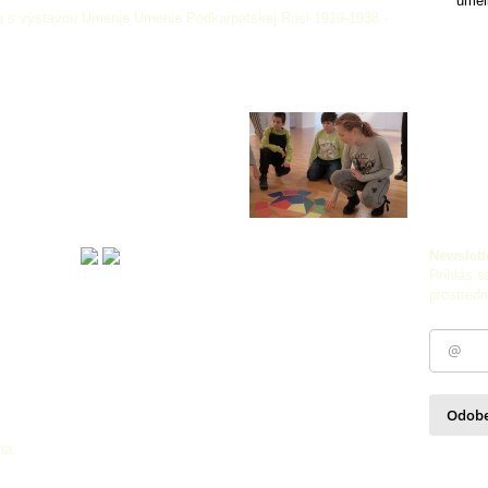
umel
účka s výstavou Umenie Umenie Podkarpatskej Rusi 1919-1938 -
Newslett
Prihlás s
prostredn
Odob
ia.
Zásady 