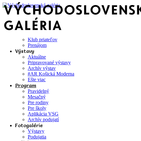
Klub priateľov
Prenájom
Výstavy
Aktuálne
Pripravované výstavy
Archív výstav
#AR Košická Moderna
Ešte viac
Program
Pravidelný
Mesačný
Pre rodiny
Pre školy
Aplikácia VSG
Archív podujatí
Fotogalérie
Výstavy
Podujatia