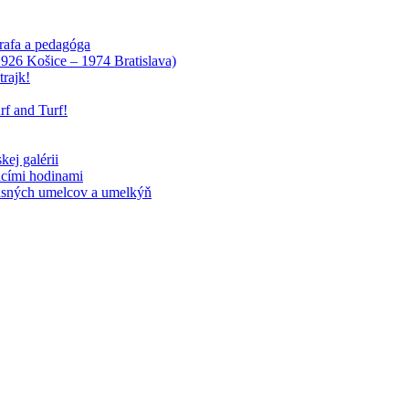
rafa a pedagóga
1926 Košice – 1974 Bratislava)
rajk!
f and Turf!
ej galérii
acími hodinami
účasných umelcov a umelkýň