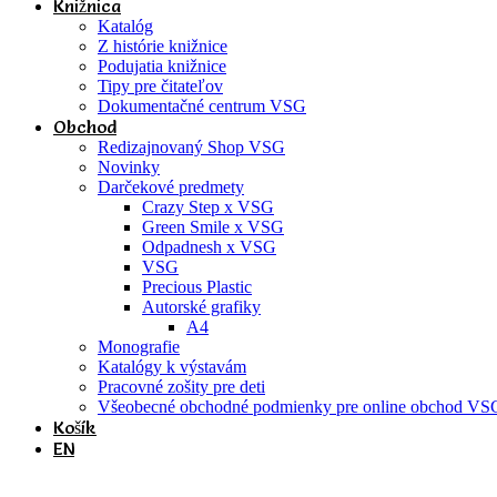
Knižnica
Katalóg
Z histórie knižnice
Podujatia knižnice
Tipy pre čitateľov
Dokumentačné centrum VSG
Obchod
Redizajnovaný Shop VSG
Novinky
Darčekové predmety
Crazy Step x VSG
Green Smile x VSG
Odpadnesh x VSG
VSG
Precious Plastic
Autorské grafiky
A4
Monografie
Katalógy k výstavám
Pracovné zošity pre deti
Všeobecné obchodné podmienky pre online obchod VS
Košík
EN