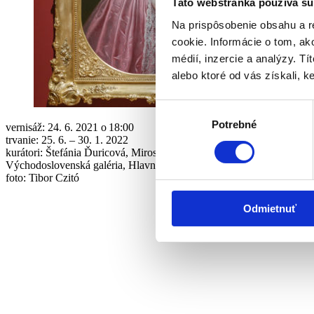
Táto webstránka používa sú
Na prispôsobenie obsahu a r
cookie. Informácie o tom, ak
médií, inzercie a analýzy. Tí
alebo ktoré od vás získali, ke
Výber
Potrebné
súhlasu
vernisáž: 24. 6. 2021 o 18:00
trvanie: 25. 6. – 30. 1. 2022
kurátori: Štefánia Ďuricová, Miroslav Kleban
Východoslovenská galéria, Hlavná 27
foto: Tibor Czitó
Odmietnuť