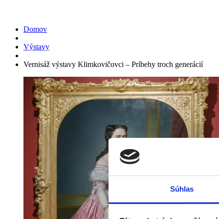
Vernisáž výstavy Klimkovičovci 
Domov
Výstavy
Vernisáž výstavy Klimkovičovci – Príbehy troch generácií
Súhlas