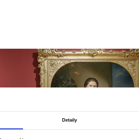
– Príbehy troch generácií
Detaily