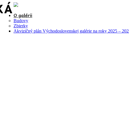
O galérii
Budovy
Zbierky
Akvizičný plán Východoslovenskej galérie na roky 2025 – 20