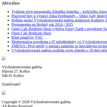
Aktuálne
Vydajme prvú monografiu Zdeněka Smieška – košického fotog
Pracovné listy k výstave Alina Ferdinandy – Slnko ľady láme(
Držíme spolu! Východoslovenská galéria podporuje Kultúrny št
Permanentka na školský rok 2024 / 2025
Open Call–Redizajn Shop vyhráva Fuzzy Earth s projektom Sur
Open Call–Redizajn Shop
Klub priateľov VSG
Modernizácia osvetlenia a IT infraštruktúry vo Východoslovensk
ZMENA / Prvé stredy v mesiaci zadarmo so špeciálnymi otvár
Východoslovenská galéria rozšírila svoju zbierku o 10 diel s
Východoslovenská galéria
Hlavná 27, Košice
040 01 Košice
Zriaďovateľ:
Copyright © 2026 Východoslovenská galéria.
All Rights Reserved.