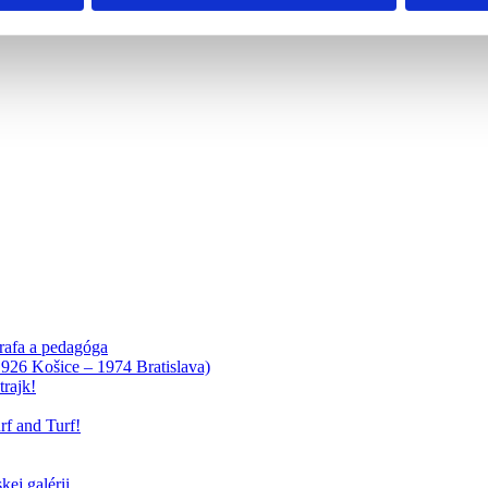
rafa a pedagóga
1926 Košice – 1974 Bratislava)
rajk!
f and Turf!
ej galérii