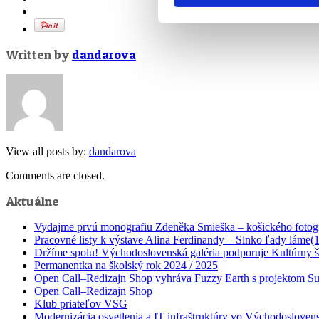
Written by
dandarova
View all posts by:
dandarova
Comments are closed.
Aktuálne
Vydajme prvú monografiu Zdeněka Smieška – košického fotog
Pracovné listy k výstave Alina Ferdinandy – Slnko ľady láme(
Držíme spolu! Východoslovenská galéria podporuje Kultúrny št
Permanentka na školský rok 2024 / 2025
Open Call–Redizajn Shop vyhráva Fuzzy Earth s projektom Sur
Open Call–Redizajn Shop
Klub priateľov VSG
Modernizácia osvetlenia a IT infraštruktúry vo Východoslovensk