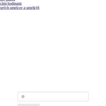
acími hodinami
účasných umelcov a umelkýň