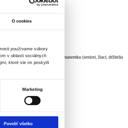
O cookies
vnosti používame súbory
om v oblasti sociálnych
€ (pôvodne 35€) a zľavnenú permanentku (seniori, žiaci, držitelia
a VSG, Hlavnej 27.
mi, ktoré ste im poskytli
publikáciu.
Marketing
Povoliť všetko