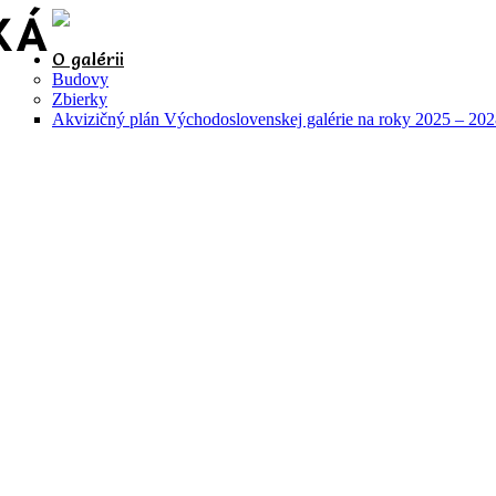
O galérii
Budovy
Zbierky
Akvizičný plán Východoslovenskej galérie na roky 2025 – 20