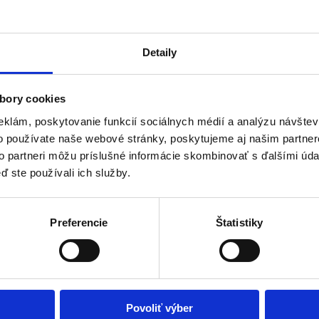
Detaily
bory cookies
eklám, poskytovanie funkcií sociálnych médií a analýzu návšte
o používate naše webové stránky, poskytujeme aj našim partner
y v oboch budovách VSG), vám teraz ponúkame za polovičné ceny 17,50
tnosť je do konca januára 2021. Zakúpiť si ich môžete na vrátnici sídl
to partneri môžu príslušné informácie skombinovať s ďalšími údaj
ď ste používali ich služby.
visiacich s pandémiou permanentky už zakúpili, od nás dostanú vybranú 
Preferencie
Štatistiky
Povoliť výber