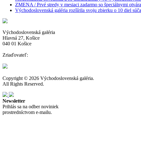
ZMENA / Prvé stredy v mesiaci zadarmo so špeciálnymi otvár
Východoslovenská galéria rozšírila svoju zbierku o 10 diel s
Východoslovenská galéria
Hlavná 27, Košice
040 01 Košice
Zriaďovateľ:
Copyright © 2026 Východoslovenská galéria.
All Rights Reserved.
Newsletter
Prihlás sa na odber noviniek
prostredníctvom e-mailu.