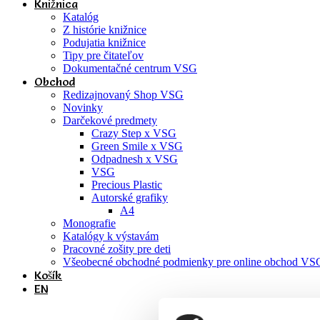
Knižnica
Katalóg
Z histórie knižnice
Podujatia knižnice
Tipy pre čitateľov
Dokumentačné centrum VSG
Obchod
Redizajnovaný Shop VSG
Novinky
Darčekové predmety
Crazy Step x VSG
Green Smile x VSG
Odpadnesh x VSG
VSG
Precious Plastic
Autorské grafiky
A4
Monografie
Katalógy k výstavám
Pracovné zošity pre deti
Všeobecné obchodné podmienky pre online obchod VS
Košík
EN