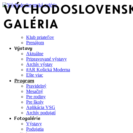
Klub priateľov
Prenájom
Výstavy
Aktuálne
Pripravované výstavy
Archív výstav
#AR Košická Moderna
Ešte viac
Program
Pravidelný
Mesačný
Pre rodiny
Pre školy
Aplikácia VSG
Archív podujatí
Fotogalérie
Výstavy
Podujatia