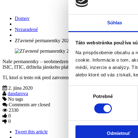
Zľavnené permanentky 2020
Domov
Súhlas
Nezaradené
Zľavnené permanentky 2020
Táto webstránka používa sú
Na prispôsobenie obsahu a r
cookie. Informácie o tom, ak
Naše permanentky – neobmedzené vstupy do galérie (platí pre výstav
ISIC, ITIC, držitelia jánskeho plakety) za 10€ (pôvodne 20€). Ich pla
médií, inzercie a analýzy. Tí
alebo ktoré od vás získali, ke
Tí, ktorí si tento rok pred zatvorením galérie v dôsledku opatrení sú
2. júna 2020
Výber
dandarova
Potrebné
súhlasu
No tags
Comments are closed
2330
0
0
Tweet this article
Odmietnuť