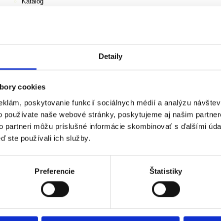
Katalóg
Z histórie knižnice
Podujatia knižnice
Tipy pre čitateľov
Dokumentačné centrum VSG
Obchod
Redizajnovaný Shop VSG
Detaily
Novinky
Darčekové predmety
Crazy Step x VSG
bory cookies
Green Smile x VSG
Odpadnesh x VSG
eklám, poskytovanie funkcií sociálnych médií a analýzu návšte
VSG
o používate naše webové stránky, poskytujeme aj našim partner
Precious Plastic
to partneri môžu príslušné informácie skombinovať s ďalšími údaj
Autorské grafiky
A4
ď ste používali ich služby.
Monografie
Katalógy k výstavám
Pracovné zošity pre deti
Preferencie
Štatistiky
Všeobecné obchodné podmienky pre online obchod VSG
Košík
EN