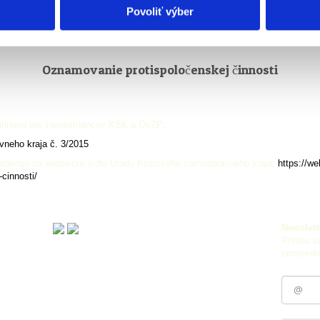
Povoliť výber
Oznamovanie protispoločenskej činnosti
činnosti pre zamestnancov KSK a OvZP:
neho kraja č. 3/2015
 podávajú na webovom sídle Úradu Košického samosprávneho kraja:
https://w
cinnosti/
Newslett
Prihlás s
prostredn