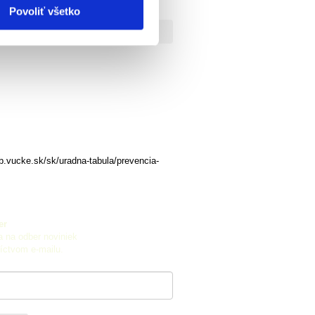
Povoliť všetko
eb.vucke.sk/sk/uradna-tabula/prevencia-
er
a na odber noviniek
íctvom e-mailu.