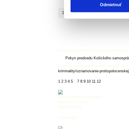
Zverejňovanie
Odmietnuť
Domov
Zverejňovanie
Podávanie podnetov o protispoločenskej 
Pokyn predsedu Košického samospráv
Podnety o protispoločenskej činnosti sa
kriminality/oznamovanie-protispolocenskej-
1
2
3
4
5
6
7
8
9
10
11
12
Východoslovenská galéria
Hlavná 27, Košice
040 01 Košice
Zriaďovateľ: