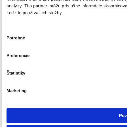
analýzy. Títo partneri môžu príslušné informácie skombinovať 
keď ste používali ich služby.
Výber
Potrebné
súhlasu
Preferencie
Štatistiky
Marketing
Pov