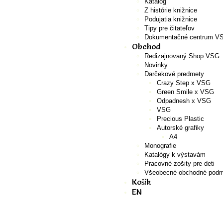
Katalóg
Z histórie knižnice
Podujatia knižnice
Tipy pre čitateľov
Dokumentačné centrum V
Obchod
Redizajnovaný Shop VSG
Novinky
Darčekové predmety
Crazy Step x VSG
Green Smile x VSG
Odpadnesh x VSG
VSG
Precious Plastic
Autorské grafiky
A4
Monografie
Katalógy k výstavám
Pracovné zošity pre deti
Všeobecné obchodné podm
Košík
EN