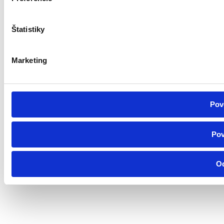
Štatistiky
Marketing
Pov
Pov
O