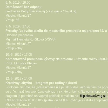
6. 5. 2019 / 18:00
Domácnosť bez odpadu
prednáška Petry Slezákovej (Zero waste Slovakia)
Miesto: Hlavná 27
Vstup: 3€
7. 5. 2019 / 17:00
Presahy ľudového textilu do mestského prostredia na prelome 19. a 
Odborná prednáška
Mgr. art Henrieta Kurčíková (VŠVU)
Miesto: Hlavná 27
Vstup voľný
10. 5. 2019 / 17:00
Komentovaná prehliadka výstavy Na prelome – Umenie rokov 1890-1
PhDr. Miroslav Kleban
Miesto: Hlavná 27
Vstup voľný
12. 5. 2019 / 14:00
Kreatívny labyrint – program pre rodiny s deťmi
Spoločne zistíme, že „staré umenie nie je tak nudné, ako sa nám na prv
sú v ňom zašifrované rôzne odkazy a skryté príbehy. Na workshope sa i
program je potrebné sa vopred prihlásiť e-mailom na:
filipiakova@vsg.sk
a
0905615032 do 10.05.2019 (piatok do 14.00). Rodič je za dieťa zodpoved
Miesto: Hlavná 27