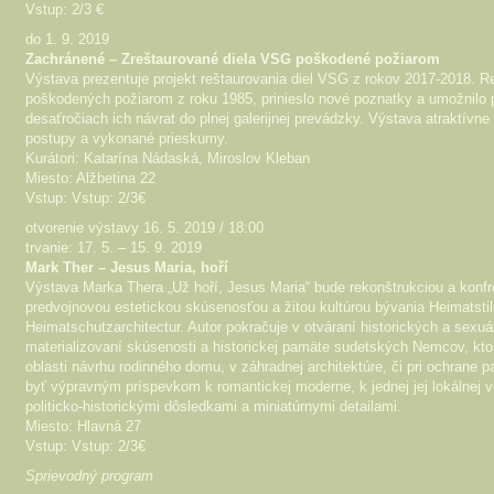
Vstup: 2/3 €
do 1. 9. 2019
Zachránené – Zreštaurované diela VSG poškodené požiarom
Výstava prezentuje projekt reštaurovania diel VSG z rokov 2017-2018. Re
poškodených požiarom z roku 1985, prinieslo nové poznatky a umožnilo p
desaťročiach ich návrat do plnej galerijnej prevádzky. Výstava atraktívne
postupy a vykonané prieskumy.
Kurátori: Katarína Nádaská, Miroslov Kleban
Miesto: Alžbetina 22
Vstup: Vstup: 2/3€
otvorenie výstavy 16. 5. 2019 / 18:00
trvanie: 17. 5. – 15. 9. 2019
Mark Ther – Jesus Maria, hoří
Výstava Marka Thera „Už hoří, Jesus Maria“ bude rekonštrukciou a konf
predvojnovou estetickou skúsenosťou a žitou kultúrou bývania Heimatstil
Heimatschutzarchitectur. Autor pokračuje v otváraní historických a sexuá
materializovaní skúsenosti a historickej pamäte sudetských Nemcov, ktor
oblasti návrhu rodinného domu, v záhradnej architektúre, či pri ochrane 
byť výpravným príspevkom k romantickej moderne, k jednej jej lokálnej v
politicko-historickými dôsledkami a miniatúrnymi detailami.
Miesto: Hlavná 27
Vstup: Vstup: 2/3€
Sprievodný program