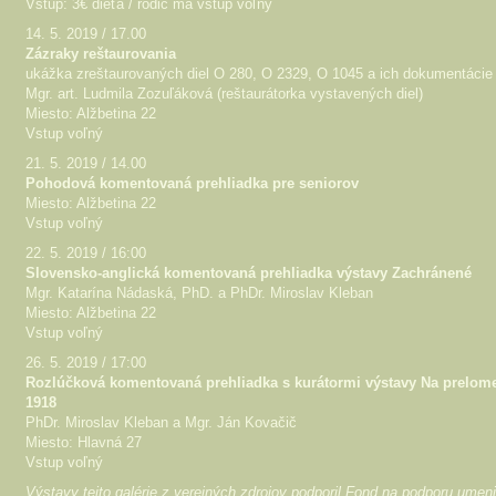
Vstup: 3€ dieťa / rodič má vstup voľný
14. 5. 2019 / 17.00
Zázraky reštaurovania
ukážka zreštaurovaných diel O 280, O 2329, O 1045 a ich dokumentácie
Mgr. art. Ludmila Zozuľáková (reštaurátorka vystavených diel)
Miesto: Alžbetina 22
Vstup voľný
21. 5. 2019 / 14.00
Pohodová komentovaná prehliadka pre seniorov
Miesto: Alžbetina 22
Vstup voľný
22. 5. 2019 / 16:00
Slovensko-anglická komentovaná prehliadka výstavy Zachránené
Mgr. Katarína Nádaská, PhD. a PhDr. Miroslav Kleban
Miesto: Alžbetina 22
Vstup voľný
26. 5. 2019 / 17:00
Rozlúčková komentovaná prehliadka s kurátormi výstavy Na prelom
1918
PhDr. Miroslav Kleban a Mgr. Ján Kovačič
Miesto: Hlavná 27
Vstup voľný
Výstavy tejto galérie z verejných zdrojov podporil Fond na podporu umen