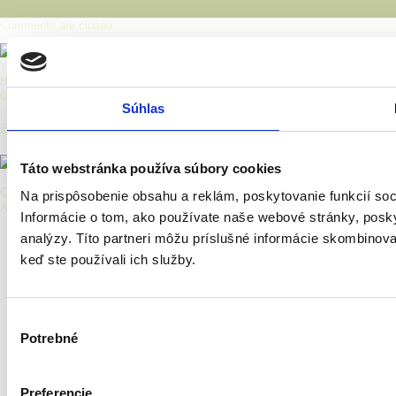
Comments are closed.
Východoslovenská galéria
Hlavná 27, Košice
040 01 Košice
Súhlas
Zriaďovateľ:
Táto webstránka používa súbory cookies
Copyright © 2026 Východoslovenská galéria.
Na prispôsobenie obsahu a reklám, poskytovanie funkcií so
All Rights Reserved.
Informácie o tom, ako používate naše webové stránky, posky
analýzy. Títo partneri môžu príslušné informácie skombinovať 
keď ste používali ich služby.
Výber
Potrebné
súhlasu
Preferencie