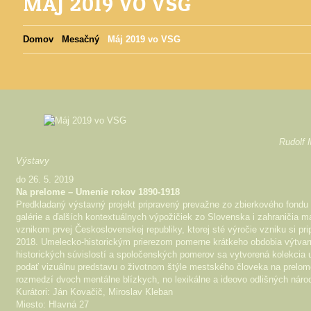
MÁJ 2019 VO VSG
Domov
Mesačný
Máj 2019 vo VSG
Rudolf 
Výstavy
do 26. 5. 2019
Na prelome – Umenie rokov 1890-1918
Predkladaný výstavný projekt pripravený prevažne zo zbierkového fond
galérie a ďalších kontextuálnych výpožičiek zo Slovenska i zahraničia m
vznikom prvej Československej republiky, ktorej sté výročie vzniku si p
2018. Umelecko-historickým prierezom pomerne krátkeho obdobia výtvarn
historických súvislostí a spoločenských pomerov sa vytvorená kolekcia 
podať vizuálnu predstavu o životnom štýle mestského človeka na prelom
rozmedzí dvoch mentálne blízkych, no lexikálne a ideovo odlišných náro
Kurátori: Ján Kovačič, Miroslav Kleban
Miesto: Hlavná 27