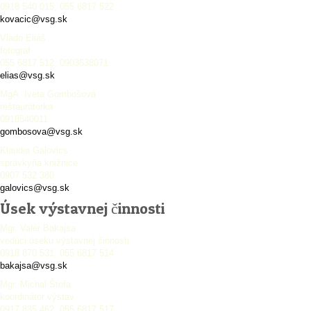
0918 540 015, 055 6817 522
kovacic@vsg.sk
Vlado Eliáš
fotograf
055 6817 512, 0903638071
elias@vsg.sk
MgA. Iveta Gombošová
reštaurátorka
0918540011
gombosova@vsg.sk
Klaudia Galovics
správkyňa knižnice
0907 532 380
galovics@vsg.sk
Úsek výstavnej činnosti
Mgr. Valér Bakajsa
vedúci úseku výstavnej činnosti
0918 870 531, 055 6817 514
bakajsa@vsg.sk
Mgr. Michal Štofa
koordinátor výstav
0917 835 462, 055 6817 517