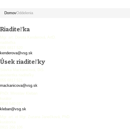
Oddelenia
Domov
Oddelenia
Riaditeľka
Mgr. art. Dorota Kenderová, ArtD.
riaditeľka
055 6817 520
kenderova@vsg.sk
Úsek riaditeľky
Slávka Mackaničová, DiS.
asistentka riaditeľky
055 6817 521
mackanicova@vsg.sk
PhDr. Miroslav Kleban
kurátor
0918 540 017
kleban@vsg.sk
Mgr. art. et Mgr. Zuzana Janečková, PhD.
kurátorka
0915 266 106