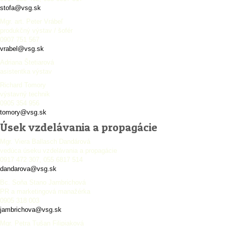
stofa@vsg.sk
Mgr. art. Peter Vrábeľ
produkčný výstav / šofér
0907 751 567
vrabel@vsg.sk
Adriana Štetiarová
asistentka výstav
Richard Tomory
výstavný technik
0905 354 956
tomory@vsg.sk
Úsek vzdelávania a propagácie
Mgr. Viera Ballasch Dandárová
vedúca úseku vzdelávania a propagácie
0917 472 307, 055 6817 514
dandarova@vsg.sk
Bc. Soňa Stano Jambrichová
PR a marketingová manažérka
0905 318 003
jambrichova@vsg.sk
Mgr. Petra Tušan Filipiaková