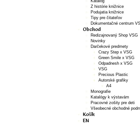
Katalóg
Z histórie knižnice
Podujatia knižnice
Tipy pre čitateľov
Dokumentačné centrum V
Obchod
Redizajnovaný Shop VSG
Novinky
Darčekové predmety
Crazy Step x VSG
Green Smile x VSG
Odpadnesh x VSG
VSG
Precious Plastic
Autorské grafiky
A4
Monografie
Katalógy k výstavám
Pracovné zošity pre deti
Všeobecné obchodné podm
Košík
EN