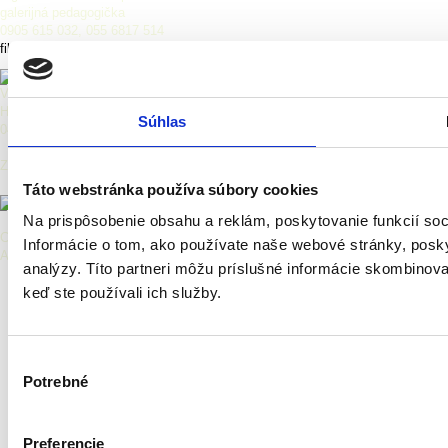
galerijná pedagogička
0905 615 032, 055 6817 514
filipiakova@vsg.sk
Východoslovenská galéria
Hlavná 27, Košice
Súhlas
040 01 Košice
Zriaďovateľ:
Táto webstránka používa súbory cookies
Na prispôsobenie obsahu a reklám, poskytovanie funkcií so
Copyright © 2026 Východoslovenská galéria.
Informácie o tom, ako používate naše webové stránky, posky
All Rights Reserved.
analýzy. Títo partneri môžu príslušné informácie skombinovať 
keď ste používali ich služby.
Výber
Potrebné
súhlasu
Preferencie