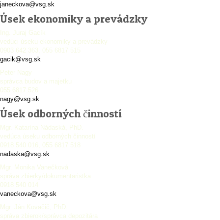
janeckova@vsg.sk
Úsek ekonomiky a prevádzky
Ing. Juraj Gacík
vedúci úseku ekonomiky a prevádzky
0903 642 363, 055 6817 515
gacik@vsg.sk
Peter Nagy
správca budov a majetku
055 6817 526
nagy@vsg.sk
Úsek odborných činností
Mgr. Katarína Nádaská, PhD.
vedúca úseku odborných činností
0918 540 016, 055 6817 518
nadaska@vsg.sk
Mgr. Monika Vanečková
správa zbierky/dokumentaristka
0918 540 014
vaneckova@vsg.sk
Mgr. Ján Kovačič, PhD.
správa zbierok/správca depozitára