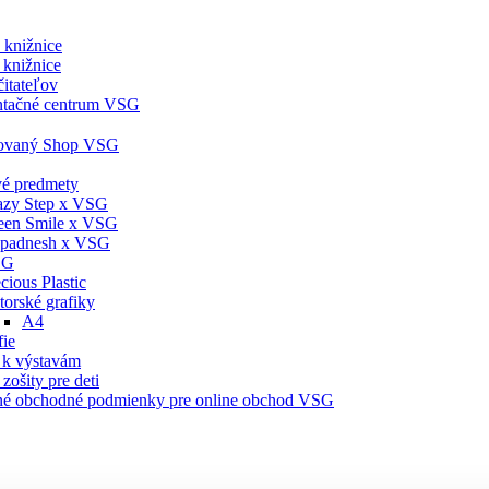
e knižnice
 knižnice
čitateľov
tačné centrum VSG
novaný Shop VSG
é predmety
azy Step x VSG
een Smile x VSG
padnesh x VSG
SG
cious Plastic
torské grafiky
A4
ie
 k výstavám
zošity pre deti
é obchodné podmienky pre online obchod VSG