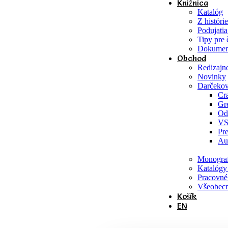
Knižnica
Katalóg
Z históri
Podujatia
Tipy pre 
Dokumen
Obchod
Redizaj
Novinky
Darčekov
Cr
Gr
Od
V
Pre
Au
Monograf
Katalógy
Pracovné 
Všeobecn
Košík
EN