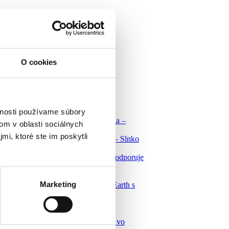
O cookies
vnosti používame súbory
e prvú monografiu Zdeněka Smieška –
om v oblasti sociálnych
ho fotografa a pedagóga
mi, ktoré ste im poskytli
é listy k výstave Alina Ferdinandy – Slnko
me(1926 Košice – 1974 Bratislava)
spolu! Východoslovenská galéria podporuje
y štrajk!
ntka na školský rok 2024 / 2025
Marketing
all–Redizajn Shop vyhráva Fuzzy Earth s
om Surf and Turf!
all–Redizajn Shop
riateľov VSG
zácia osvetlenia a IT infraštruktúry vo