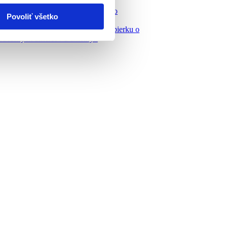
slovenskej galérii
/ Prvé stredy v mesiaci zadarmo so
Povoliť všetko
nymi otváracími hodinami
slovenská galéria rozšírila svoju zbierku o
 súčasných umelcov a umelkýň