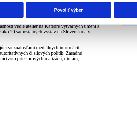
Východo
e Javorina.
ZMENA 
Povoliť výber
špeciál
rných umení a intermédií Technickej univerzity v
Východo
j doktorandský titul získal na Vysokej škole
10 diel
asnosti vedie ateliér na Katedre výtvarných umení a
ac ako 20 samostatných výstav na Slovensku a v
ujúci so znalosťami mediálnych informácii
autoritatívnych či silových politík. Zásadné
dníctvom priestorových realizácií, diorám,