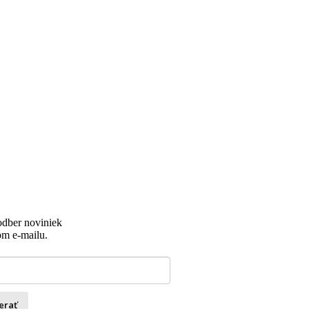
 odber noviniek
om e-mailu.
erať