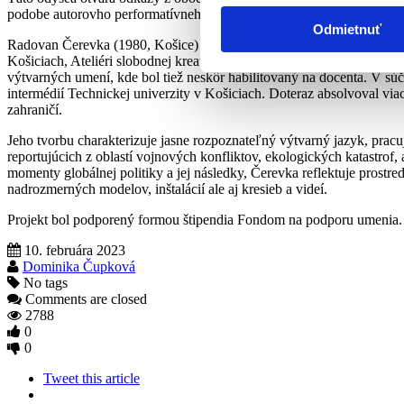
podobe autorovho performatívneho gesta v bývalom vojenskom pásm
Odmietnuť
Radovan Čerevka (1980, Košice) absolvoval štúdium na Katedre výtva
Košiciach, Ateliéri slobodnej kreativity 3D prof. Juraja Bartusza. Svo
výtvarných umení, kde bol tiež neskôr habilitovaný na docenta. V súč
intermédií Technickej univerzity v Košiciach. Doteraz absolvoval vi
zahraničí.
Jeho tvorbu charakterizuje jasne rozpoznateľný výtvarný jazyk, prac
reportujúcich z oblastí vojnových konfliktov, ekologických katastrof, 
momenty globálnej politiky a jej následky, Čerevka reflektuje prostre
nadrozmerných modelov, inštalácií ale aj kresieb a videí.
Projekt bol podporený formou štipendia Fondom na podporu umenia.
10. februára 2023
Dominika Čupková
No tags
Comments are closed
2788
0
0
Tweet this article