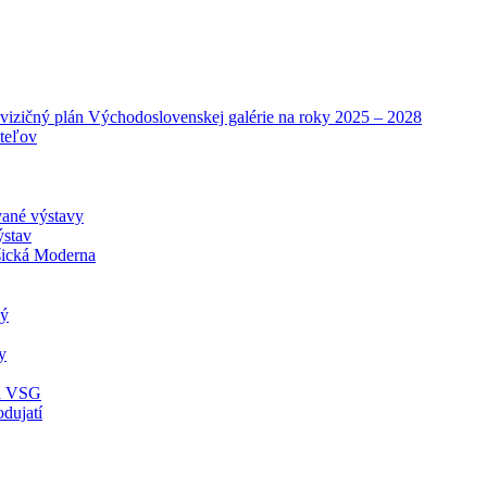
vizičný plán Východoslovenskej galérie na roky 2025 – 2028
ateľov
vané výstavy
ýstav
ická Moderna
ný
y
ia VSG
dujatí