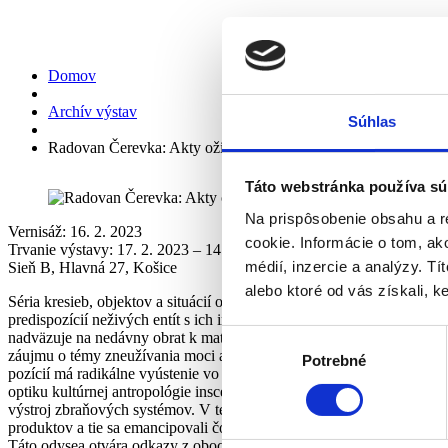
Radovan Čerevka: Akty oživenia
Domov
Archív výstav
Súhlas
Radovan Čerevka: Akty oživenia – Fakty skepsy
Táto webstránka používa sú
Na prispôsobenie obsahu a r
Vernisáž: 16. 2. 2023
cookie. Informácie o tom, ak
Trvanie výstavy: 17. 2. 2023 – 14. 5. 2023
médií, inzercie a analýzy. Tí
Sieň B, Hlavná 27, Košice
alebo ktoré od vás získali, ke
Séria kresieb, objektov a situácií otvára možnosti romantizmu, mytoló
predispozícií neživých entít s ich imanentnou hodnotou, ktorú sa auto
Výber
nadväzuje na nedávny obrat k materiálnym sochárskym postupom a on
záujmu o témy zneužívania moci a vojenských konfliktov. Neustála te
Potrebné
súhlasu
pozícií má radikálne vyústenie vo vojenských technológiách detekujúc
optiku kultúrnej antropológie inscenuje autor celý rad objektov, od i
výstroj zbraňových systémov. V tejto situácii živé a ľudské ustupuje
produktov a tie sa emancipovali čoby hlavné entity „príbehu“, v ktor
Táto odysea otvára odkazy z oboch častí časovej osy – od archaickej 