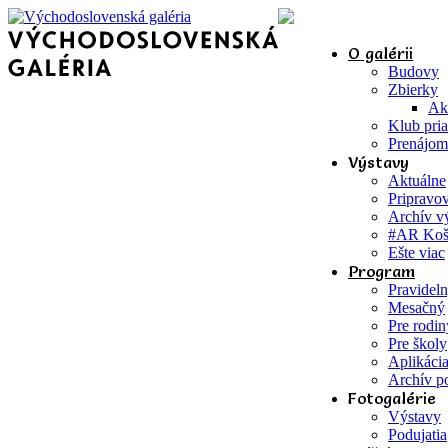
O galérii
Budovy
Zbierky
Ak
Klub pri
Prenájom
Výstavy
Aktuálne
Pripravo
Archív v
#AR Koš
Ešte viac
Program
Pravidel
Mesačný
Pre rodin
Pre školy
Aplikác
Archív po
Fotogalérie
Výstavy
Podujatia