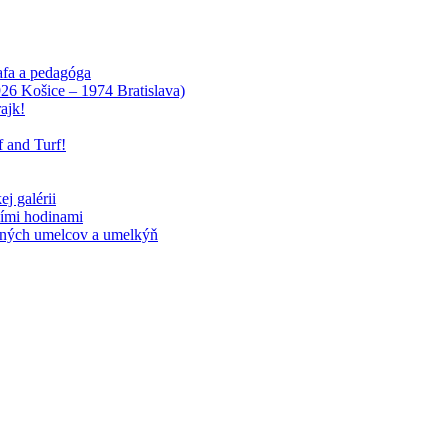
afa a pedagóga
926 Košice – 1974 Bratislava)
ajk!
 and Turf!
j galérii
cími hodinami
časných umelcov a umelkýň