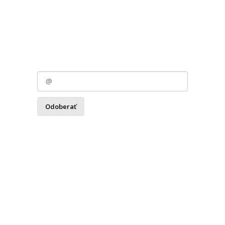
Odoberať
Zásady spracovania osobných údajov