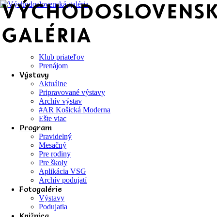
Klub priateľov
Prenájom
Výstavy
Aktuálne
Pripravované výstavy
Archív výstav
#AR Košická Moderna
Ešte viac
Program
Pravidelný
Mesačný
Pre rodiny
Pre školy
Aplikácia VSG
Archív podujatí
Fotogalérie
Výstavy
Podujatia
Knižnica