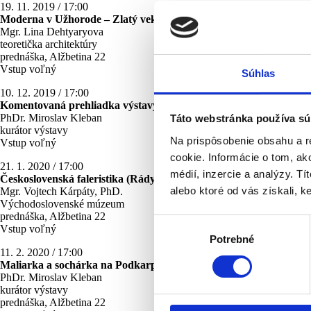
19. 11. 2019 / 17:00
Moderna v Užhorode – Zlatý vek rozvoja mesta
Mgr. Lina Dehtyaryova
teoretička architektúry
prednáška, Alžbetina 22
Vstup voľný
Súhlas
10. 12. 2019 / 17:00
Komentovaná prehliadka výstavy s kurátorom
PhDr. Miroslav Kleban
Táto webstránka používa sú
kurátor výstavy
Na prispôsobenie obsahu a r
Vstup voľný
cookie. Informácie o tom, ak
21. 1. 2020 / 17:00
médií, inzercie a analýzy. Tí
Československá faleristika (Rády a vyznamenania) 1918 – 1938
alebo ktoré od vás získali, ke
Mgr. Vojtech Kárpáty, PhD.
Východoslovenské múzeum
prednáška, Alžbetina 22
Výber
Vstup voľný
Potrebné
súhlasu
11. 2. 2020 / 17:00
Maliarka a sochárka na Podkarpatskej Rusi
Helena Mandičová (1
PhDr. Miroslav Kleban
kurátor výstavy
prednáška, Alžbetina 22