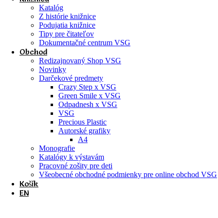
Katalóg
Z histórie knižnice
Podujatia knižnice
Tipy pre čitateľov
Dokumentačné centrum VSG
Obchod
Redizajnovaný Shop VSG
Novinky
Darčekové predmety
Crazy Step x VSG
Green Smile x VSG
Odpadnesh x VSG
VSG
Precious Plastic
Autorské grafiky
A4
Monografie
Katalógy k výstavám
Pracovné zošity pre deti
Všeobecné obchodné podmienky pre online obchod VSG
Košík
EN
Sprievodný program k výstave Um