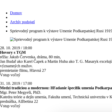
Domov
Archív podujatí
Sprievodný program k výstave Umenie Podkarpatskej Rusi 191
28. 10. 2019 / 18:00
Hovory s TGM
réžia:
Jakub Červenka, dráma, 80 min,
Jan Budař ako Karel Čapek a Martin Huba ako T. G. Masaryk excelujú 
významných mužov.
premietanie filmu, Hlavná 27
Vstup voľný
31. 10. 2019 / 17:00
Medzi tradíciou a modernou: Hľadanie špecifík umenia Podkarpa
Mgr. Peter Megyeši, PhD.
Katedra teórie a dejín umenia, Fakulta umení, Technická univerzita v
prednáška, Alžbetina 22
Vstup voľný