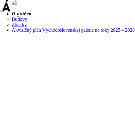
O galérii
Budovy
Zbierky
Akvizičný plán Východoslovenskej galérie na roky 2025 – 2028