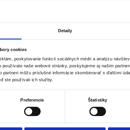
Detaily
bory cookies
eklám, poskytovanie funkcií sociálnych médií a analýzu návšte
o používate naše webové stránky, poskytujeme aj našim partner
to partneri môžu príslušné informácie skombinovať s ďalšími údaj
ď ste používali ich služby.
Preferencie
Štatistiky
902-1975) a Milada Špálová-Benešová (1884-1963)