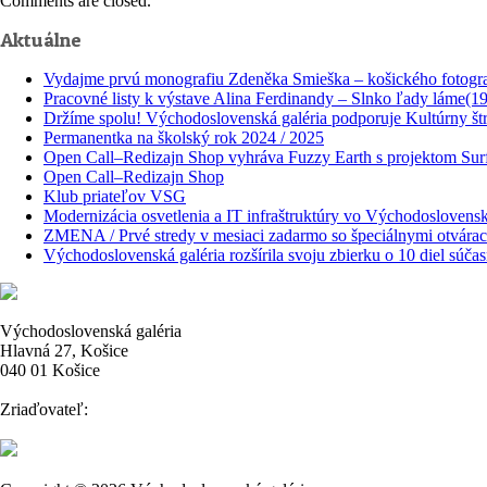
Comments are closed.
Aktuálne
Vydajme prvú monografiu Zdeněka Smieška – košického fotogr
Pracovné listy k výstave Alina Ferdinandy – Slnko ľady láme(1
Držíme spolu! Východoslovenská galéria podporuje Kultúrny štr
Permanentka na školský rok 2024 / 2025
Open Call–Redizajn Shop vyhráva Fuzzy Earth s projektom Surf
Open Call–Redizajn Shop
Klub priateľov VSG
Modernizácia osvetlenia a IT infraštruktúry vo Východoslovenske
ZMENA / Prvé stredy v mesiaci zadarmo so špeciálnymi otvára
Východoslovenská galéria rozšírila svoju zbierku o 10 diel sú
Východoslovenská galéria
Hlavná 27, Košice
040 01 Košice
Zriaďovateľ: