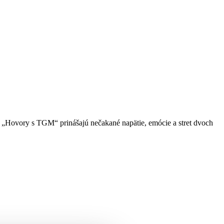
é „Hovory s TGM“ prinášajú nečakané napätie, emócie a stret dvoch