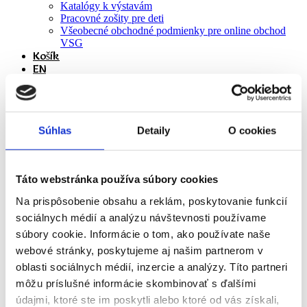
Katalógy k výstavám
Pracovné zošity pre deti
Všeobecné obchodné podmienky pre online obchod
VSG
Košík
EN
Kolokvium Pozície expozície v
21. storočí vo
Súhlas
Detaily
O cookies
Východoslovenskej galérii
Táto webstránka používa súbory cookies
Domov
Na prispôsobenie obsahu a reklám, poskytovanie funkcií
Zo života galérie
sociálnych médií a analýzu návštevnosti používame
súbory cookie. Informácie o tom, ako používate naše
Kolokvium Pozície expozície v 21. storočí vo
Východoslovenskej galérii
webové stránky, poskytujeme aj našim partnerom v
oblasti sociálnych médií, inzercie a analýzy. Títo partneri
môžu príslušné informácie skombinovať s ďalšími
údajmi, ktoré ste im poskytli alebo ktoré od vás získali,