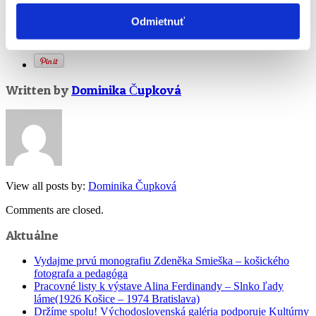
Odmietnuť
Tweet this article
Written by
Dominika Čupková
View all posts by:
Dominika Čupková
Comments are closed.
Aktuálne
Vydajme prvú monografiu Zdeněka Smieška – košického
fotografa a pedagóga
Pracovné listy k výstave Alina Ferdinandy – Slnko ľady
láme(1926 Košice – 1974 Bratislava)
Držíme spolu! Východoslovenská galéria podporuje Kultúrny