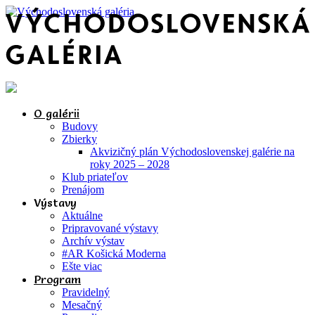
O galérii
Budovy
Zbierky
Akvizičný plán Východoslovenskej galérie na
roky 2025 – 2028
Klub priateľov
Prenájom
Výstavy
Aktuálne
Pripravované výstavy
Archív výstav
#AR Košická Moderna
Ešte viac
Program
Pravidelný
Mesačný