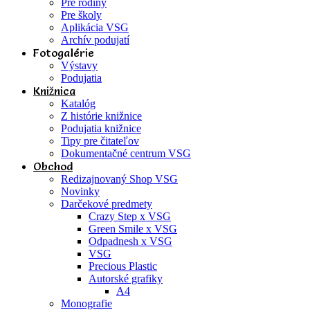
Pre rodiny
Pre školy
Aplikácia VSG
Archív podujatí
Fotogalérie
Výstavy
Podujatia
Knižnica
Katalóg
Z histórie knižnice
Podujatia knižnice
Tipy pre čitateľov
Dokumentačné centrum VSG
Obchod
Redizajnovaný Shop VSG
Novinky
Darčekové predmety
Crazy Step x VSG
Green Smile x VSG
Odpadnesh x VSG
VSG
Precious Plastic
Autorské grafiky
A4
Monografie