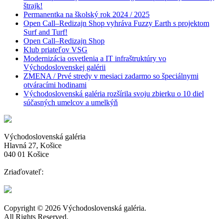
štrajk!
Permanentka na školský rok 2024 / 2025
Open Call–Redizajn Shop vyhráva Fuzzy Earth s projektom
Surf and Turf!
Open Call–Redizajn Shop
Klub priateľov VSG
Modernizácia osvetlenia a IT infraštruktúry vo
Východoslovenskej galérii
ZMENA / Prvé stredy v mesiaci zadarmo so špeciálnymi
otváracími hodinami
Východoslovenská galéria rozšírila svoju zbierku o 10 diel
súčasných umelcov a umelkýň
Východoslovenská galéria
Hlavná 27, Košice
040 01 Košice
Zriaďovateľ:
Copyright © 2026 Východoslovenská galéria.
All Rights Reserved.