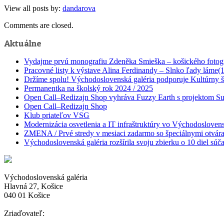
View all posts by:
dandarova
Comments are closed.
Aktuálne
Vydajme prvú monografiu Zdeněka Smieška – košického fotog
Pracovné listy k výstave Alina Ferdinandy – Slnko ľady láme(
Držíme spolu! Východoslovenská galéria podporuje Kultúrny št
Permanentka na školský rok 2024 / 2025
Open Call–Redizajn Shop vyhráva Fuzzy Earth s projektom Sur
Open Call–Redizajn Shop
Klub priateľov VSG
Modernizácia osvetlenia a IT infraštruktúry vo Východoslovensk
ZMENA / Prvé stredy v mesiaci zadarmo so špeciálnymi otvár
Východoslovenská galéria rozšírila svoju zbierku o 10 diel s
Východoslovenská galéria
Hlavná 27, Košice
040 01 Košice
Zriaďovateľ: