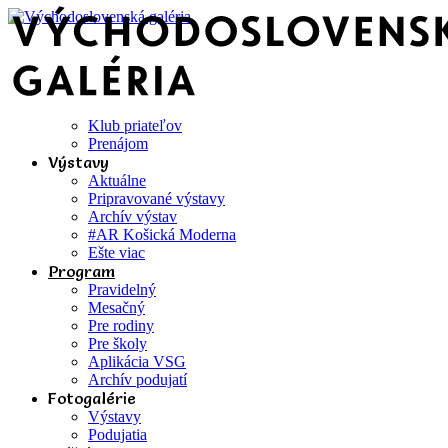
Klub priateľov
Prenájom
Výstavy
Aktuálne
Pripravované výstavy
Archív výstav
#AR Košická Moderna
Ešte viac
Program
Pravidelný
Mesačný
Pre rodiny
Pre školy
Aplikácia VSG
Archív podujatí
Fotogalérie
Výstavy
Podujatia