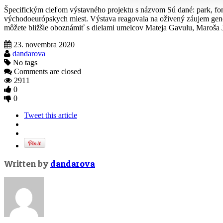
Špecifickým cieľom výstavného projektu s názvom Sú dané: park, fon
východoeurópskych miest. Výstava reagovala na oživený záujem gener
môžete bližšie oboznámiť s dielami umelcov Mateja Gavulu, Maroša 
23. novembra 2020
dandarova
No tags
Comments are closed
2911
0
0
Tweet this article
Written by
dandarova