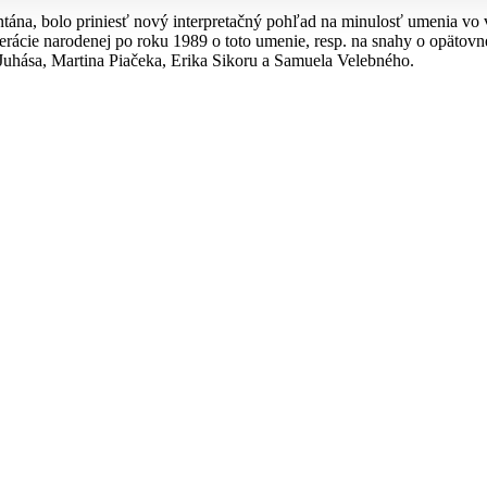
tána, bolo priniesť nový interpretačný pohľad na minulosť umenia vo 
ácie narodenej po roku 1989 o toto umenie, resp. na snahy o opätovné
Juhása, Martina Piačeka, Erika Sikoru a Samuela Velebného.