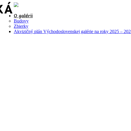
O galérii
Budovy
Zbierky
Akvizičný plán Východoslovenskej galérie na roky 2025 – 20