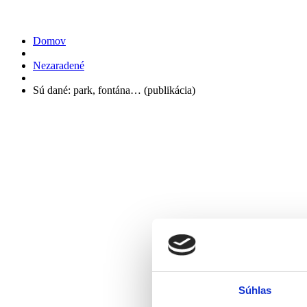
Sú dané: park, fontána… (publiká
Domov
Nezaradené
Sú dané: park, fontána… (publikácia)
Súhlas