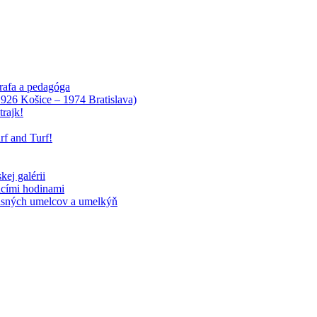
rafa a pedagóga
1926 Košice – 1974 Bratislava)
rajk!
f and Turf!
ej galérii
acími hodinami
účasných umelcov a umelkýň