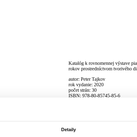
cia)
Katalóg k rovnomennej výstave piat
rokov prostredníctvom tvorivého d
autor: Peter Tajkov
rok vydanie: 2020
počet strán: 30
ISBN: 978-80-85745-85-6
106 g
cena: 5 €
dostupnosť: Hlavná 27
Detaily