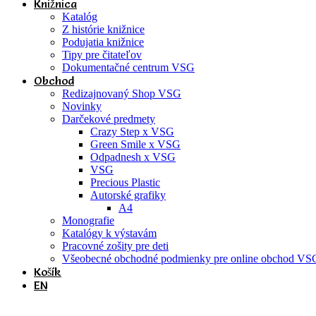
Knižnica
Katalóg
Z histórie knižnice
Podujatia knižnice
Tipy pre čitateľov
Dokumentačné centrum VSG
Obchod
Redizajnovaný Shop VSG
Novinky
Darčekové predmety
Crazy Step x VSG
Green Smile x VSG
Odpadnesh x VSG
VSG
Precious Plastic
Autorské grafiky
A4
Monografie
Katalógy k výstavám
Pracovné zošity pre deti
Všeobecné obchodné podmienky pre online obchod VS
Košík
EN