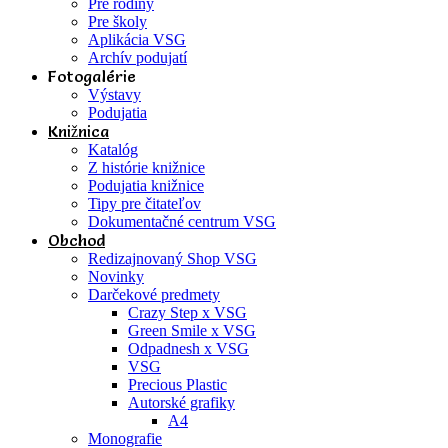
Pre rodiny
Pre školy
Aplikácia VSG
Archív podujatí
Fotogalérie
Výstavy
Podujatia
Knižnica
Katalóg
Z histórie knižnice
Podujatia knižnice
Tipy pre čitateľov
Dokumentačné centrum VSG
Obchod
Redizajnovaný Shop VSG
Novinky
Darčekové predmety
Crazy Step x VSG
Green Smile x VSG
Odpadnesh x VSG
VSG
Precious Plastic
Autorské grafiky
A4
Monografie