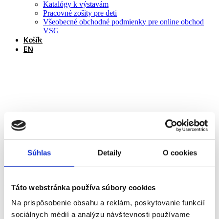
Katalógy k výstavám
Pracovné zošity pre deti
Všeobecné obchodné podmienky pre online obchod
VSG
Košík
EN
Svetlana Fialová – Niekto o mne
vie všetko
Domov
Archív výstav
Svetlana Fialová – Niekto o mne vie všetko
Súhlas
Detaily
O cookies
otvorenie: 17. 3. 2016 o 17:00
Táto webstránka používa súbory cookies
trvanie : 18. 3. 2016 – 21. 5. 2016
Na prispôsobenie obsahu a reklám, poskytovanie funkcií
kurátor: Michal Štofa
Východoslovenská galéria, Hlavná 27
sociálnych médií a analýzu návštevnosti používame