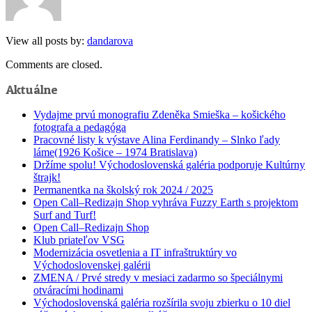
View all posts by:
dandarova
Comments are closed.
Aktuálne
Vydajme prvú monografiu Zdeněka Smieška – košického
fotografa a pedagóga
Pracovné listy k výstave Alina Ferdinandy – Slnko ľady
láme(1926 Košice – 1974 Bratislava)
Držíme spolu! Východoslovenská galéria podporuje Kultúrny
štrajk!
Permanentka na školský rok 2024 / 2025
Open Call–Redizajn Shop vyhráva Fuzzy Earth s projektom
Surf and Turf!
Open Call–Redizajn Shop
Klub priateľov VSG
Modernizácia osvetlenia a IT infraštruktúry vo
Východoslovenskej galérii
ZMENA / Prvé stredy v mesiaci zadarmo so špeciálnymi
otváracími hodinami
Východoslovenská galéria rozšírila svoju zbierku o 10 diel