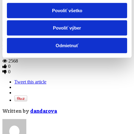
Svetlana Fialová (Košice, 1985) je absolventkou Fakulty umení
Technickej univerzity v Košiciach (2008), Akadémie výtvarných
Povoliť všetko
umení v Prahe (2010) a absolventkou doktorandského štúdia na
Vysokej škole výtvarných umení v Bratislave (2015). Je laureátkou
ocenia Jerwood Drawing Prize, najdôležitejšieho ocenenia pre
Povoliť výber
súčasnú kresbu vo Veľkej Británii.
21. mája 2016
dandarova
Odmietnuť
No tags
Comments are closed
2568
0
0
Tweet this article
Written by
dandarova