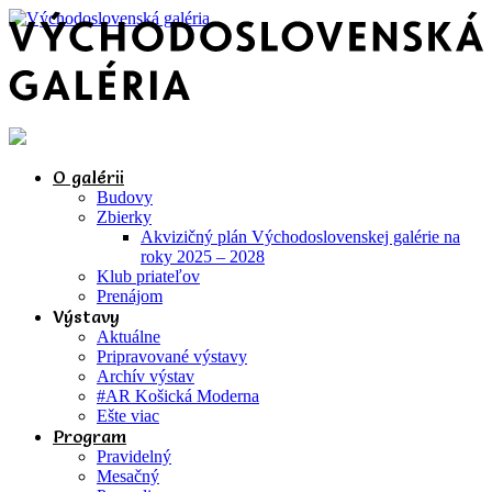
O galérii
Budovy
Zbierky
Akvizičný plán Východoslovenskej galérie na
roky 2025 – 2028
Klub priateľov
Prenájom
Výstavy
Aktuálne
Pripravované výstavy
Archív výstav
#AR Košická Moderna
Ešte viac
Program
Pravidelný
Mesačný