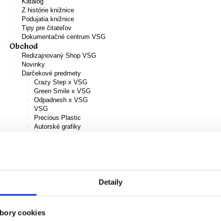
Katalóg
Z histórie knižnice
Podujatia knižnice
Tipy pre čitateľov
Dokumentačné centrum VSG
Obchod
Redizajnovaný Shop VSG
Novinky
Darčekové predmety
Crazy Step x VSG
Green Smile x VSG
Odpadnesh x VSG
VSG
Precious Plastic
Autorské grafiky
A4
Monografie
Katalógy k výstavám
Pracovné zošity pre deti
Všeobecné obchodné podmienky pre online obchod VSG
Košík
Detaily
EN
bory cookies