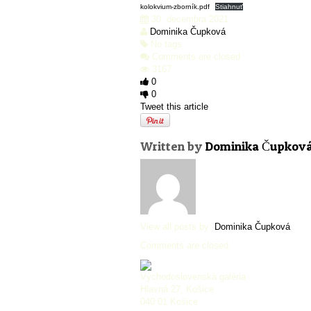
kolokvium-zborník.pdf
Stiahnuť
30. decembra 2021
Dominika Čupková
No tags
Comments are closed
3167
0
0
Tweet this article
Written by
Dominika Čupkov
View all posts by:
Dominika Čupková
Comments are closed.
Východoslovenská galéria
Hlavná 27, Košice
040 01 Košice