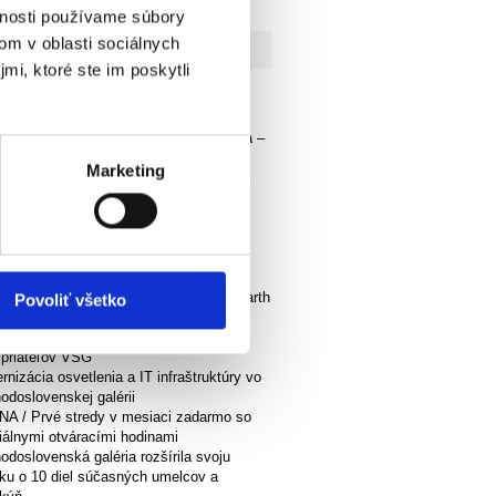
ovenskej galérii
vnosti používame súbory
om v oblasti sociálnych
mi, ktoré ste im poskytli
lne
jme prvú monografiu Zdeněka Smieška –
ckého fotografa a pedagóga
Marketing
ovné listy k výstave Alina Ferdinandy –
o ľady láme(1926 Košice – 1974
slava)
me spolu! Východoslovenská galéria
ruje Kultúrny štrajk!
anentka na školský rok 2024 / 2025
 Call–Redizajn Shop vyhráva Fuzzy Earth
Povoliť všetko
ojektom Surf and Turf!
 Call–Redizajn Shop
 priateľov VSG
nizácia osvetlenia a IT infraštruktúry vo
odoslovenskej galérii
A / Prvé stredy v mesiaci zadarmo so
iálnymi otváracími hodinami
odoslovenská galéria rozšírila svoju
rku o 10 diel súčasných umelcov a